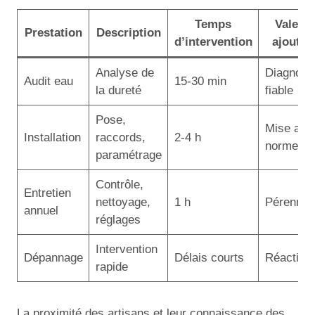
Temps
Valeur
Prestation
Description
d’intervention
ajoutée
Analyse de
Diagnosti
Audit eau
15-30 min
la dureté
fiable
Pose,
Mise aux
Installation
raccords,
2-4 h
normes
paramétrage
Contrôle,
Entretien
nettoyage,
1 h
Pérennité
annuel
réglages
Intervention
Dépannage
Délais courts
Réactivit
rapide
La proximité des artisans et leur connaissance des