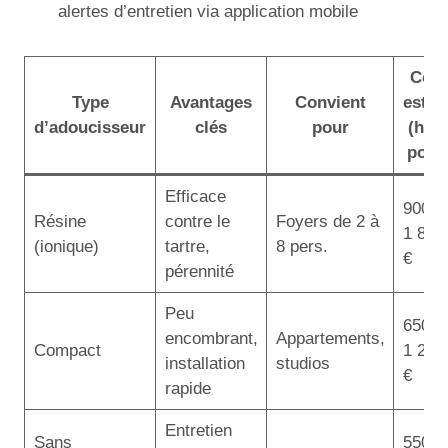
alertes d’entretien via application mobile
Coût
Type
Avantages
Convient
estim
d’adoucisseur
clés
pour
(hor
pose
Efficace
900 –
Résine
contre le
Foyers de 2 à
1 800
(ionique)
tartre,
8 pers.
€
pérennité
Peu
650 –
encombrant,
Appartements,
Compact
1 200
installation
studios
€
rapide
Entretien
Sans
550 –