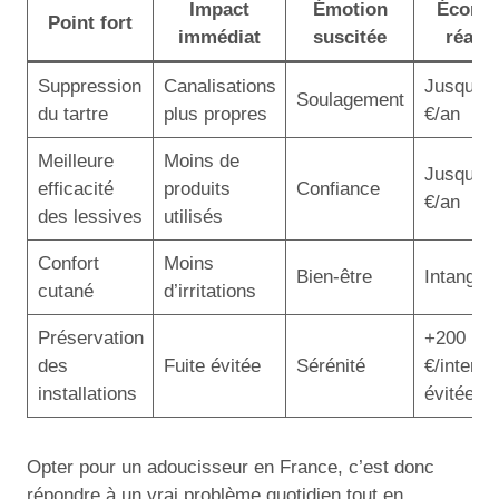
Impact
Émotion
Écono
Point fort
immédiat
suscitée
réalis
Suppression
Canalisations
Jusqu’à 
Soulagement
du tartre
plus propres
€/an
Meilleure
Moins de
Jusqu’à 
efficacité
produits
Confiance
€/an
des lessives
utilisés
Confort
Moins
Bien-être
Intangibl
cutané
d’irritations
Préservation
+200
des
Fuite évitée
Sérénité
€/interve
installations
évitée
Opter pour un adoucisseur en France, c’est donc
répondre à un vrai problème quotidien tout en