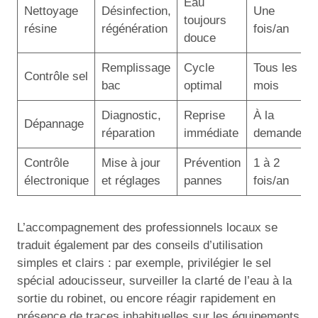
Eau
Nettoyage
Désinfection,
Une
toujours
résine
régénération
fois/an
douce
Remplissage
Cycle
Tous les 2
Contrôle sel
bac
optimal
mois
Diagnostic,
Reprise
À la
Dépannage
réparation
immédiate
demande
Contrôle
Mise à jour
Prévention
1 à 2
électronique
et réglages
pannes
fois/an
L’accompagnement des professionnels locaux se
traduit également par des conseils d’utilisation
simples et clairs : par exemple, privilégier le sel
spécial adoucisseur, surveiller la clarté de l’eau à la
sortie du robinet, ou encore réagir rapidement en
présence de traces inhabituelles sur les équipements