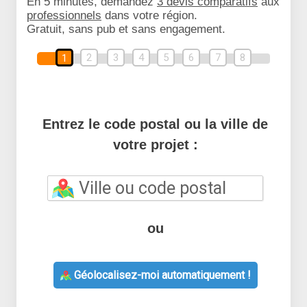
En 5 minutes, demandez
3 devis comparatifs
aux
professionnels
dans votre région.
Gratuit, sans pub et sans engagement.
2
3
4
5
6
7
8
1
Entrez le code postal ou la ville de
votre projet :
ou
Géolocalisez-moi automatiquement !