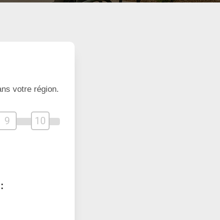
ns votre région.
9
10
: