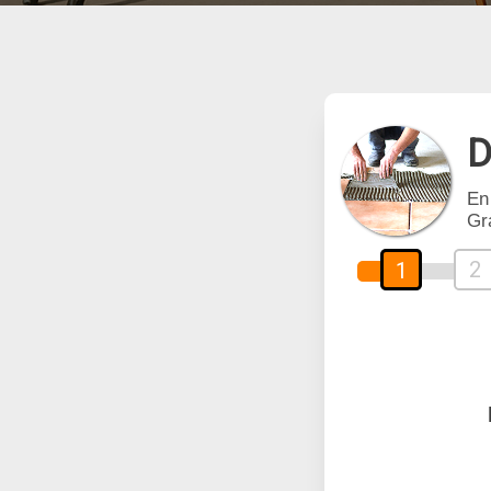
D
En
Gr
2
1