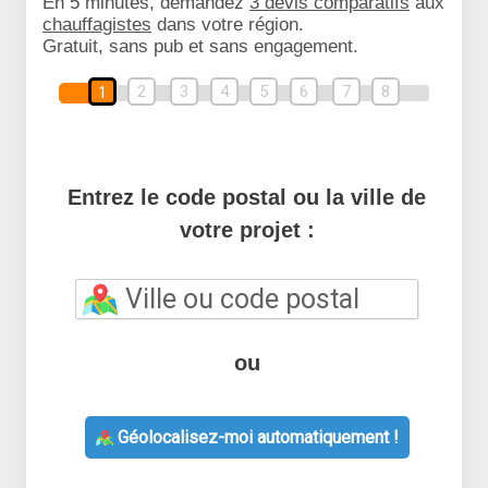
En 5 minutes, demandez
3 devis comparatifs
aux
chauffagistes
dans votre région.
Gratuit, sans pub et sans engagement.
2
3
4
5
6
7
8
1
Entrez le code postal ou la ville de
votre projet :
ou
Géolocalisez-moi automatiquement !