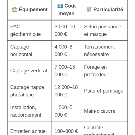
Coût
Équipement
Particularité
moyen
PAC
3 000–10
Selon puissance
géothermique
000 €
et marque
Captage
4 000–8
Terrassement
horizontal
000 €
nécessaire
7 000–15
Forage en
Captage vertical
000 €
profondeur
Captage nappe
12 000–18
Puits et pompage
phréatique
000 €
Installation,
1 500–5
Main-d’œuvre
raccordement
000 €
Contrôle
Entretien annuel
100–300 €