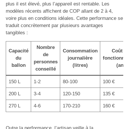
plus il est élevé, plus l’appareil est rentable. Les
modèles récents affichent de COP allant de 2 à 4,
voire plus en conditions idéales. Cette performance se
traduit concrètement par plusieurs avantages
tangibles :
Nombre
Capacité
Consommation
Coût d
de
du
journalière
fonctionne
personnes
ballon
(litres)
(an)
conseillé
150 L
1-2
80-100
100 €
200 L
3-4
120-150
135 €
270 L
4-6
170-210
160 €
Outre la performance, l’artisan veille à la