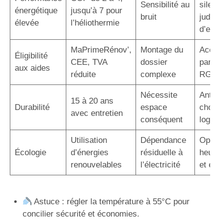
Sensibilité au
silen
énergétique
jusqu’à 7 pour
bruit
judic
élevée
l’héliothermie
d’em
MaPrimeRénov’,
Montage du
Acco
Éligibilité
CEE, TVA
dossier
par u
aux aides
réduite
complexe
RGE
Nécessite
Antic
15 à 20 ans
Durabilité
espace
choix
avec entretien
conséquent
logem
Utilisation
Dépendance
Optim
Écologie
d’énergies
résiduelle à
heure
renouvelables
l’électricité
et éc
Astuce : régler la température à 55°C pour
concilier sécurité et économies.