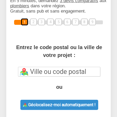
En 5 minutes, demandez
3 devis comparatifs
aux
plombiers
dans votre région.
Gratuit, sans pub et sans engagement.
2
3
4
5
6
7
8
9
1
Entrez le code postal ou la ville de
votre projet :
ou
Géolocalisez-moi automatiquement !