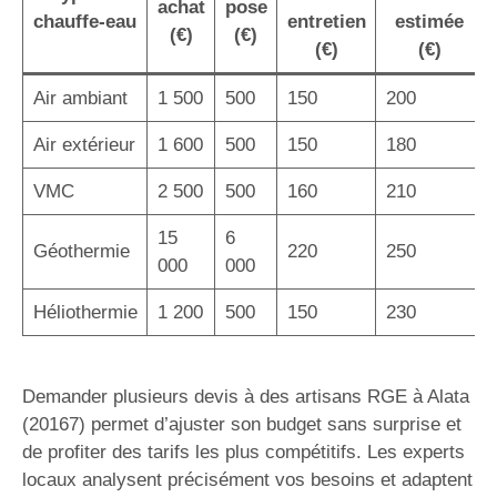
achat
pose
chauffe-eau
entretien
estimée
(€)
(€)
(€)
(€)
Air ambiant
1 500
500
150
200
Air extérieur
1 600
500
150
180
VMC
2 500
500
160
210
15
6
Géothermie
220
250
000
000
Héliothermie
1 200
500
150
230
Demander plusieurs devis à des artisans RGE à Alata
(20167) permet d’ajuster son budget sans surprise et
de profiter des tarifs les plus compétitifs. Les experts
locaux analysent précisément vos besoins et adaptent