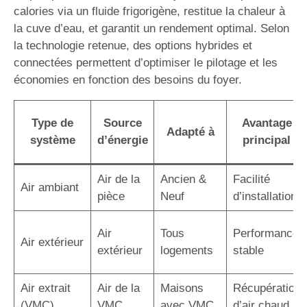
calories via un fluide frigorigène, restitue la chaleur à
la cuve d’eau, et garantit un rendement optimal. Selon
la technologie retenue, des options hybrides et
connectées permettent d’optimiser le pilotage et les
économies en fonction des besoins du foyer.
Type de
Source
Avantage
Adapté à
système
d’énergie
principal
Air de la
Ancien &
Facilité
Air ambiant
pièce
Neuf
d’installation
Air
Tous
Performance
Air extérieur
extérieur
logements
stable
Air extrait
Air de la
Maisons
Récupération
(VMC)
VMC
avec VMC
d’air chaud