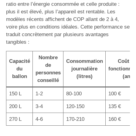
ratio entre l’énergie consommée et celle produite :
plus il est élevé, plus l’appareil est rentable. Les
modèles récents affichent de COP allant de 2 à 4,
voire plus en conditions idéales. Cette performance se
traduit concrètement par plusieurs avantages
tangibles :
Nombre
Capacité
Consommation
Coût d
de
du
journalière
fonctionne
personnes
ballon
(litres)
(an)
conseillé
150 L
1-2
80-100
100 €
200 L
3-4
120-150
135 €
270 L
4-6
170-210
160 €