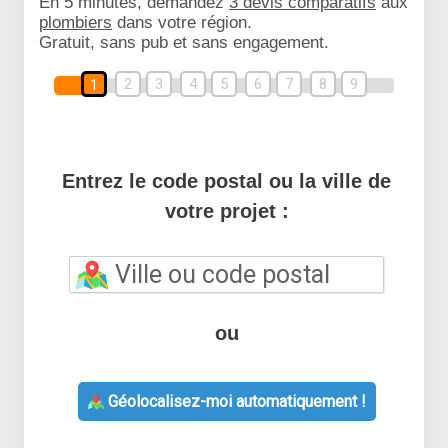
En 5 minutes, demandez
3 devis comparatifs
aux
plombiers
dans votre région.
Gratuit, sans pub et sans engagement.
2
3
4
5
6
7
8
9
1
Entrez le code postal ou la ville de
votre projet :
ou
Géolocalisez-moi automatiquement !