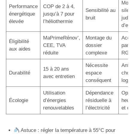
Modè
Performance
COP de 2 à 4,
Sensibilité au
silen
énergétique
jusqu’à 7 pour
bruit
judic
élevée
l’héliothermie
d’em
MaPrimeRénov’,
Montage du
Acco
Éligibilité
CEE, TVA
dossier
par u
aux aides
réduite
complexe
RGE
Nécessite
Antic
15 à 20 ans
Durabilité
espace
choix
avec entretien
conséquent
logem
Utilisation
Dépendance
Optim
Écologie
d’énergies
résiduelle à
heure
renouvelables
l’électricité
et éc
Astuce : régler la température à 55°C pour