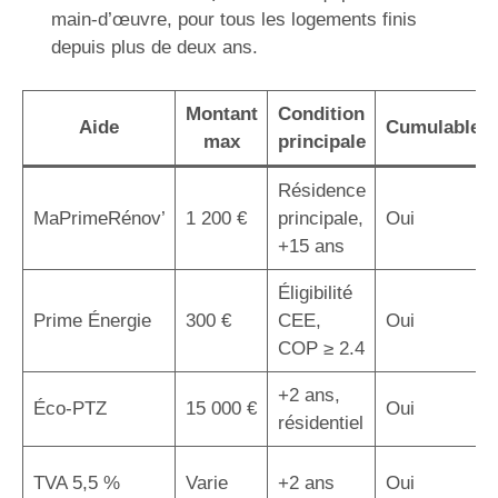
main-d’œuvre, pour tous les logements finis
depuis plus de deux ans.
Montant
Condition
Aide
Cumulable
max
principale
Résidence
MaPrimeRénov’
1 200 €
principale,
Oui
+15 ans
Éligibilité
Prime Énergie
300 €
CEE,
Oui
COP ≥ 2.4
+2 ans,
Éco-PTZ
15 000 €
Oui
résidentiel
TVA 5,5 %
Varie
+2 ans
Oui