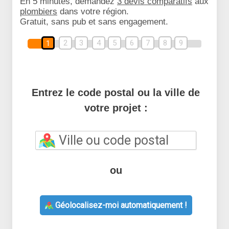
En 5 minutes, demandez
3 devis comparatifs
aux
plombiers
dans votre région.
Gratuit, sans pub et sans engagement.
2
3
4
5
6
7
8
9
1
Entrez le code postal ou la ville de
votre projet :
ou
Géolocalisez-moi automatiquement !