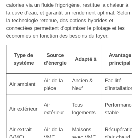
calories via un fluide frigorigène, restitue la chaleur à
la cuve d’eau, et garantit un rendement optimal. Selon
la technologie retenue, des options hybrides et
connectées permettent d’optimiser le pilotage et les
économies en fonction des besoins du foyer.
Type de
Source
Avantage
Adapté à
système
d’énergie
principal
Air de la
Ancien &
Facilité
Air ambiant
pièce
Neuf
d’installation
Air
Tous
Performance
Air extérieur
extérieur
logements
stable
Air extrait
Air de la
Maisons
Récupération
(VMC)
VMC
avec VMC
d’air chaud