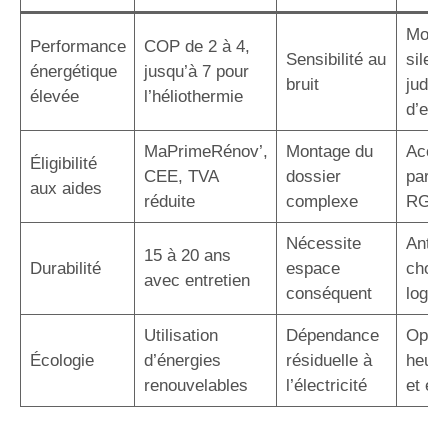
Modè
Performance
COP de 2 à 4,
Sensibilité au
silen
énergétique
jusqu’à 7 pour
bruit
judic
élevée
l’héliothermie
d’em
MaPrimeRénov’,
Montage du
Acco
Éligibilité
CEE, TVA
dossier
par u
aux aides
réduite
complexe
RGE
Nécessite
Antic
15 à 20 ans
Durabilité
espace
choix
avec entretien
conséquent
logem
Utilisation
Dépendance
Optim
Écologie
d’énergies
résiduelle à
heure
renouvelables
l’électricité
et éc