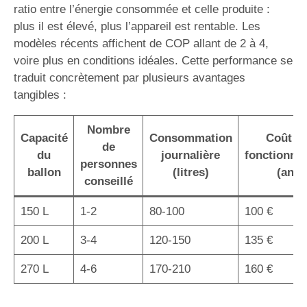
ratio entre l’énergie consommée et celle produite :
plus il est élevé, plus l’appareil est rentable. Les
modèles récents affichent de COP allant de 2 à 4,
voire plus en conditions idéales. Cette performance se
traduit concrètement par plusieurs avantages
tangibles :
Nombre
Capacité
Consommation
Coût d
de
du
journalière
fonctionne
personnes
ballon
(litres)
(an)
conseillé
150 L
1-2
80-100
100 €
200 L
3-4
120-150
135 €
270 L
4-6
170-210
160 €