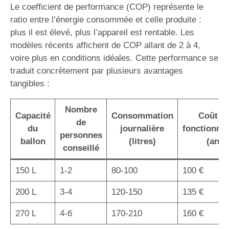
Le coefficient de performance (COP) représente le
ratio entre l’énergie consommée et celle produite :
plus il est élevé, plus l’appareil est rentable. Les
modèles récents affichent de COP allant de 2 à 4,
voire plus en conditions idéales. Cette performance se
traduit concrètement par plusieurs avantages
tangibles :
Nombre
Capacité
Consommation
Coût d
de
du
journalière
fonctionne
personnes
ballon
(litres)
(an)
conseillé
150 L
1-2
80-100
100 €
200 L
3-4
120-150
135 €
270 L
4-6
170-210
160 €