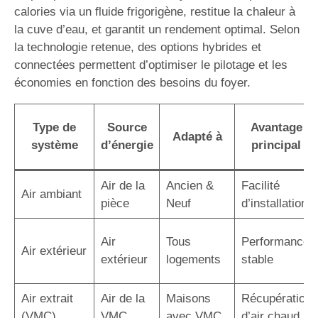
calories via un fluide frigorigène, restitue la chaleur à
la cuve d’eau, et garantit un rendement optimal. Selon
la technologie retenue, des options hybrides et
connectées permettent d’optimiser le pilotage et les
économies en fonction des besoins du foyer.
Type de
Source
Avantage
Adapté à
système
d’énergie
principal
Air de la
Ancien &
Facilité
Air ambiant
pièce
Neuf
d’installation
Air
Tous
Performance
Air extérieur
extérieur
logements
stable
Air extrait
Air de la
Maisons
Récupération
(VMC)
VMC
avec VMC
d’air chaud