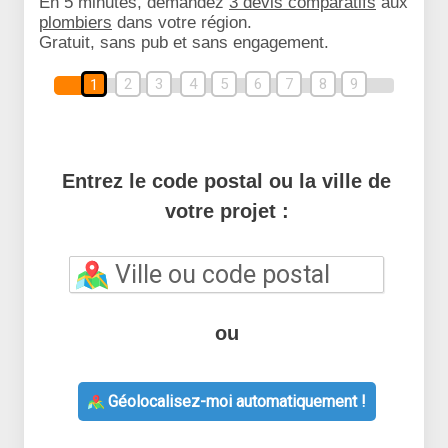
En 5 minutes, demandez
3 devis comparatifs
aux
plombiers
dans votre région.
Gratuit, sans pub et sans engagement.
2
3
4
5
6
7
8
9
1
Entrez le code postal ou la ville de
votre projet :
ou
Géolocalisez-moi automatiquement !