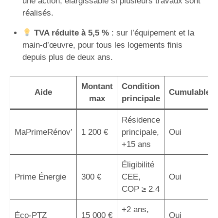
une action, élargissable si plusieurs travaux sont
réalisés.
TVA réduite à 5,5 %
: sur l’équipement et la
main-d’œuvre, pour tous les logements finis
depuis plus de deux ans.
Montant
Condition
Aide
Cumulable
max
principale
Résidence
MaPrimeRénov’
1 200 €
principale,
Oui
+15 ans
Éligibilité
Prime Énergie
300 €
CEE,
Oui
COP ≥ 2.4
+2 ans,
Éco-PTZ
15 000 €
Oui