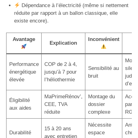
Dépendance à l’électricité (même si nettement
réduite par rapport à un ballon classique, elle
existe encore).
Avantage
Inconvénient
S
Explication
p
Modè
Performance
COP de 2 à 4,
Sensibilité au
silen
énergétique
jusqu’à 7 pour
bruit
judic
élevée
l’héliothermie
d’em
MaPrimeRénov’,
Montage du
Acco
Éligibilité
CEE, TVA
dossier
par u
aux aides
réduite
complexe
RGE
Nécessite
Antic
15 à 20 ans
Durabilité
espace
choix
avec entretien