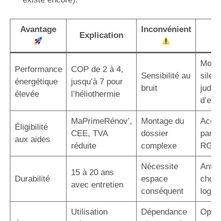
Avantage
Inconvénient
S
Explication
p
Modè
Performance
COP de 2 à 4,
Sensibilité au
silen
énergétique
jusqu’à 7 pour
bruit
judic
élevée
l’héliothermie
d’em
MaPrimeRénov’,
Montage du
Acco
Éligibilité
CEE, TVA
dossier
par u
aux aides
réduite
complexe
RGE
Nécessite
Antic
15 à 20 ans
Durabilité
espace
choix
avec entretien
conséquent
logem
Utilisation
Dépendance
Optim