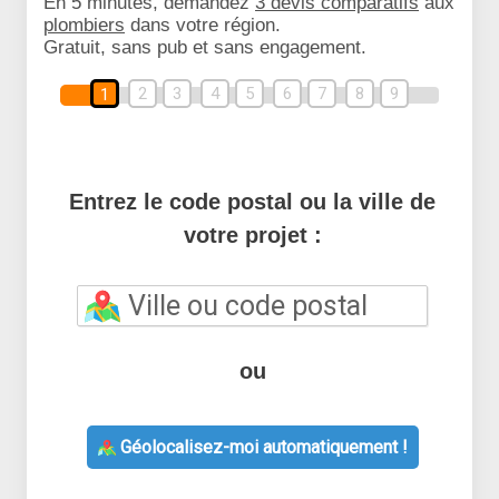
En 5 minutes, demandez
3 devis comparatifs
aux
plombiers
dans votre région.
Gratuit, sans pub et sans engagement.
2
3
4
5
6
7
8
9
1
Entrez le code postal ou la ville de
votre projet :
ou
Géolocalisez-moi automatiquement !