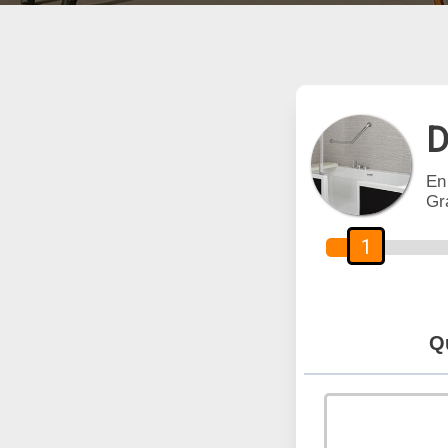
D
En
Gr
1
Q