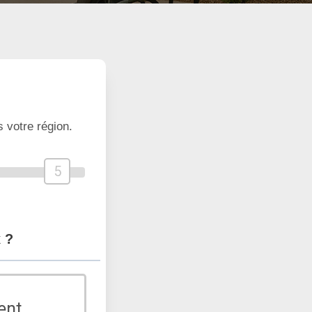
 votre région.
5
 ?
ent