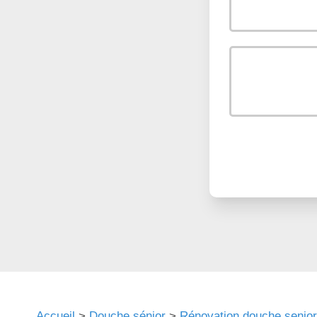
Accueil
>
Douche sénior
>
Rénovation douche senior