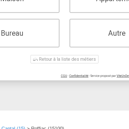
Bureau
Autre
Retour à la liste des métiers
CGU
-
Confidentialité
- Service proposé par
ViteUnDe
 Cantal (15)
>
Roffiac (15100)