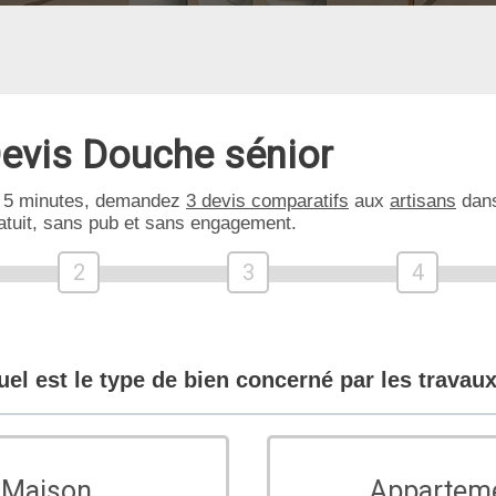
evis Douche sénior
 5 minutes, demandez
3 devis comparatifs
aux
artisans
dans
atuit, sans pub et sans engagement.
2
3
4
uel est le type de bien concerné par les travaux
Maison
Appartem