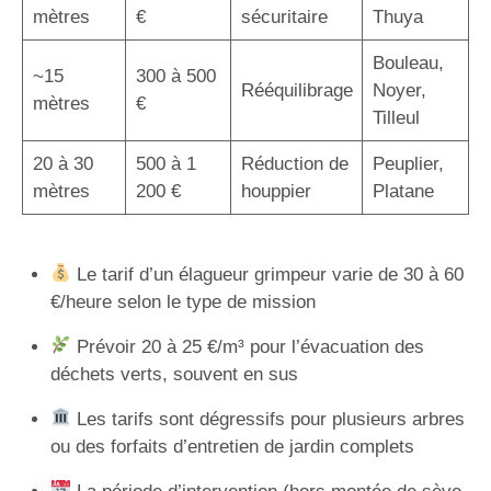
mètres
€
sécuritaire
Thuya
Bouleau,
~15
300 à 500
Rééquilibrage
Noyer,
mètres
€
Tilleul
20 à 30
500 à 1
Réduction de
Peuplier,
mètres
200 €
houppier
Platane
Le tarif d’un élagueur grimpeur varie de 30 à 60
€/heure selon le type de mission
Prévoir 20 à 25 €/m³ pour l’évacuation des
déchets verts, souvent en sus
Les tarifs sont dégressifs pour plusieurs arbres
ou des forfaits d’entretien de jardin complets