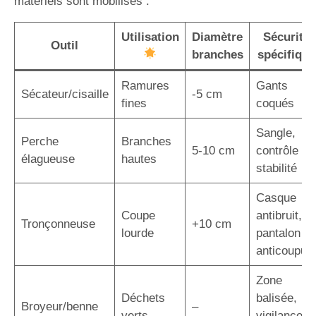
matériels sont mobilisés :
Utilisation
Diamètre
Sécurité
Outil
branches
spécifique
Ramures
Gants
Sécateur/cisaille
-5 cm
fines
coqués
Sangle,
Perche
Branches
5-10 cm
contrôle
élagueuse
hautes
stabilité
Casque
Coupe
antibruit,
Tronçonneuse
+10 cm
lourde
pantalon
anticoupur
Zone
Déchets
balisée,
Broyeur/benne
–
verts
vigilance