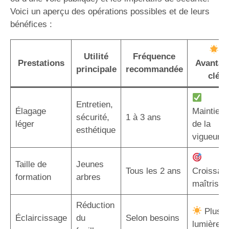
Voici un aperçu des opérations possibles et de leurs
bénéfices :
Utilité
Fréquence
Prestations
Avantag
principale
recommandée
clé
Entretien,
Élagage
Maintien
sécurité,
1 à 3 ans
léger
de la
esthétique
vigueur
Taille de
Jeunes
Tous les 2 ans
Croissan
formation
arbres
maîtrisée
Réduction
Plus d
Éclaircissage
du
Selon besoins
lumière