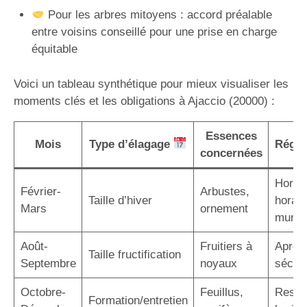
Pour les arbres mitoyens : accord préalable
entre voisins conseillé pour une prise en charge
équitable
Voici un tableau synthétique pour mieux visualiser les
moments clés et les obligations à Ajaccio (20000) :
Essences
Mois
Type d’élagage
Régle
concernées
Hors g
Février-
Arbustes,
Taille d’hiver
horair
Mars
ornement
munic
Août-
Fruitiers à
Après 
Taille fructification
Septembre
noyaux
sécuri
Octobre-
Feuillus,
Respe
Formation/entretien