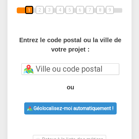
2
3
4
5
6
7
8
9
1
Entrez le code postal ou la ville de
votre projet :
ou
Géolocalisez-moi automatiquement !