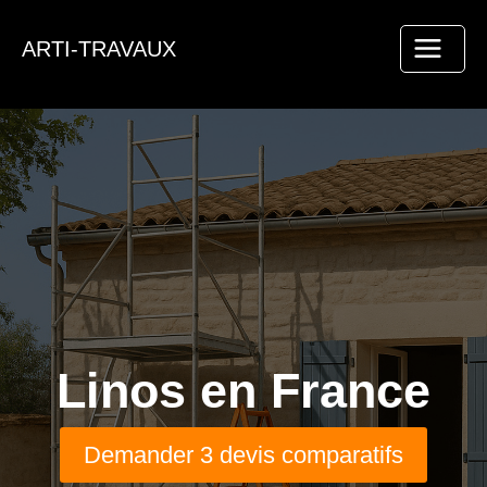
Aller
au
ARTI-TRAVAUX
contenu
Linos en France
Demander 3 devis comparatifs