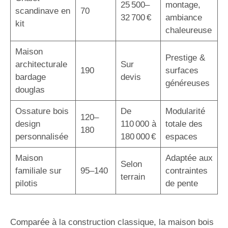
25 500–
montage,
scandinave en
70
32 700 €
ambiance
kit
chaleureuse
Maison
Prestige &
architecturale
Sur
190
surfaces
bardage
devis
généreuses
douglas
Ossature bois
De
Modularité
120–
design
110 000 à
totale des
180
personnalisée
180 000 €
espaces
Maison
Adaptée aux
Selon
familiale sur
95–140
contraintes
terrain
pilotis
de pente
Comparée à la construction classique, la maison bois