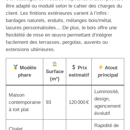
être adapté ou modulé selon le cahier des charges du
client. Les finitions extérieures varient à l’infini :
bardages naturels, enduits, mélanges bois/métal,
lasures personnalisées… De plus, le bois offre une
flexibilité de mise en œuvre permettant d’intégrer
facilement des terrasses, pergolas, auvents ou
extensions ultérieures.
Modèle
Prix
Atout
Surface
phare
estimatif
principal
(m²)
Luminosité,
Maison
design,
contemporaine
93
120 000 €
agencement
à toit plat
évolutif
Rapidité de
Chalet