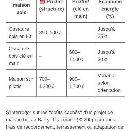
Prix/m²
Prix/m²
Économie
maison
(structure)
(clé en
énergie
bois
main)
(%)
Ossature
Jusqu’à
350–500 €
–
bois en kit
25 %
Ossature
600–
Jusqu’à
bois clé en
–
1 500 €
30 %
main
Variable,
Maison sur
700–
900–
selon
pilotis
1 200 €
1 700 €
orientation
S’interroger sur les “coûts cachés“ d’un projet de
maison bois à Barry-d’Islemade (82290) est crucial :
frais de raccordement, terrassement ou adaptation de