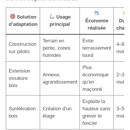
Solution
Usage
Économie
Duré
d’adaptation
principal
réalisée
chant
Terrain en
Évite
Construction
4–8
pente, zones
terrassement
sur pilotis
mois
humides
lourd
Plus
Extension
Annexe,
économique
2–3
ossature
agrandissement
qu’en
mois
bois
maçonné
Exploite la
Surélévation
Création d’un
hauteur sans
3–5
bois
étage
grever le
mois
foncier