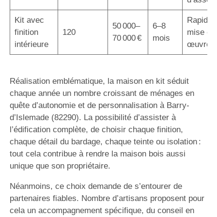
Kit avec
Rapidité
50 000–
6–8
finition
120
mise en
70 000 €
mois
intérieure
œuvre
Réalisation emblématique, la maison en kit séduit
chaque année un nombre croissant de ménages en
quête d’autonomie et de personnalisation à Barry-
d’Islemade (82290). La possibilité d’assister à
l’édification complète, de choisir chaque finition,
chaque détail du bardage, chaque teinte ou isolation :
tout cela contribue à rendre la maison bois aussi
unique que son propriétaire.
Néanmoins, ce choix demande de s’entourer de
partenaires fiables. Nombre d’artisans proposent pour
cela un accompagnement spécifique, du conseil en