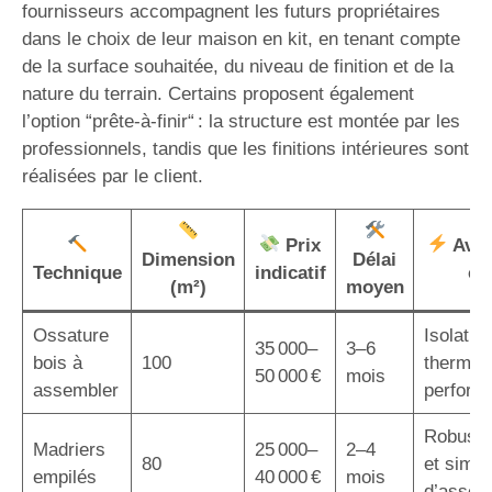
fournisseurs accompagnent les futurs propriétaires
dans le choix de leur maison en kit, en tenant compte
de la surface souhaitée, du niveau de finition et de la
nature du terrain. Certains proposent également
l’option “prête-à-finir“ : la structure est montée par les
professionnels, tandis que les finitions intérieures sont
réalisées par le client.
Prix
Avan
Dimension
Délai
Technique
indicatif
cl
(m²)
moyen
Ossature
Isolatio
35 000–
3–6
bois à
100
thermiq
50 000 €
mois
assembler
perform
Robuste
Madriers
25 000–
2–4
80
et simpli
empilés
40 000 €
mois
d’assem