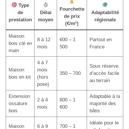
Type
Fourchette
de
Délai
Adaptabilité
de prix
prestation
moyen
régionale
(€/m²)
Maison
8 à 12
600 – 1
Partout en
bois clé en
mois
500
France
main
4 à 7
Sous réserve
Maison
mois
350 – 700
d’accès facile
bois en kit
(hors
au terrain
pose)
Extension
Adaptable à la
2 à 4
800 – 1
ossature
majorité des
mois
600
bois
bâtis
Idéale pour le
Maison
6 à 9
700 – 1