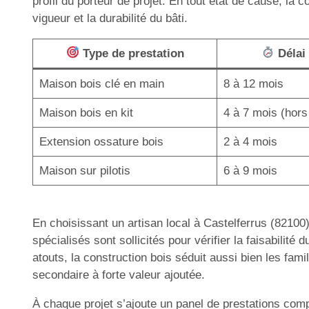
profil du porteur de projet. En tout état de cause, la
vigueur et la durabilité du bâti.
Type de prestation
Délai
Maison bois clé en main
8 à 12 mois
Maison bois en kit
4 à 7 mois (hors
Extension ossature bois
2 à 4 mois
Maison sur pilotis
6 à 9 mois
En choisissant un artisan local à Castelferrus (8210
spécialisés sont sollicités pour vérifier la faisabilité
atouts, la construction bois séduit aussi bien les fami
secondaire à forte valeur ajoutée.
À chaque projet s’ajoute un panel de prestations com