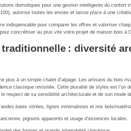
utions domotiques pour une gestion intelligente du confort int
100), autorise toutes les envies et laisse place à une créativ
e indispensable pour comparer les offres et valoriser chaq
pour concrétiser au plus vite votre projet de maison bois à 
raditionnelle : diversité ar
e plus à un simple chalet d’alpage. Les artisans du bois ri
nce classique revisitée. Cette pluralité de styles est l’un d
 le respect de sa sensibilité architecturale et de son mode d
grandes baies vitrées, lignes minimalistes et mix bois/matér
’ancienne, pignons apparents et usage d’essences locales.
riété des formes et grande adaptabilité climatique.