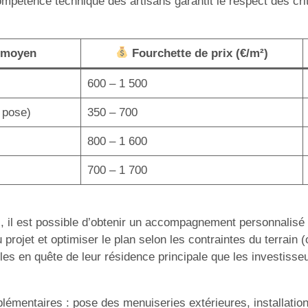
 compétence technique des artisans garantit le respect des cr
 moyen
Fourchette de prix (€/m²)
600 – 1 500
 pose)
350 – 700
800 – 1 600
700 – 1 700
0), il est possible d’obtenir un accompagnement personnalis
 du projet et optimiser le plan selon les contraintes du terrai
lles en quête de leur résidence principale que les investisse
plémentaires : pose des menuiseries extérieures, installat