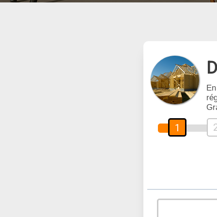
D
En
rég
Gr
1