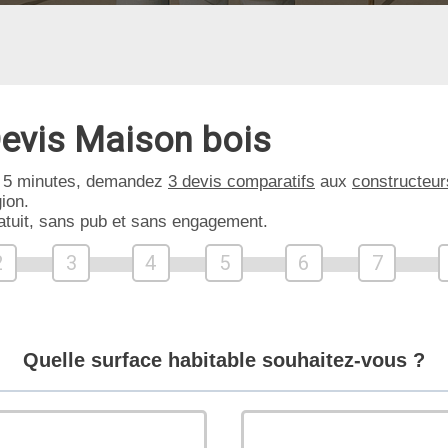
evis Maison bois
 5 minutes, demandez
3 devis comparatifs
aux
constructeur
ion.
atuit, sans pub et sans engagement.
2
3
4
5
6
7
Quelle surface habitable souhaitez-vous ?