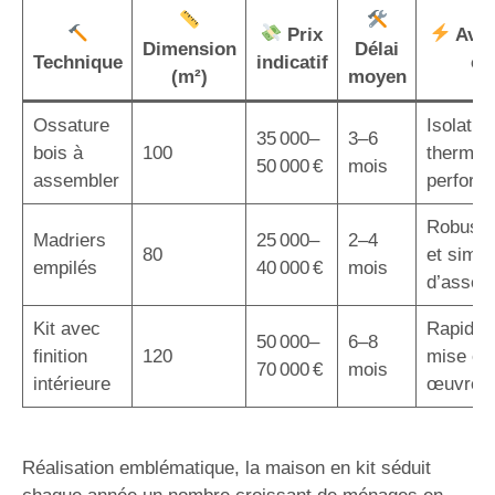
Prix
Avan
Dimension
Délai
Technique
indicatif
cl
(m²)
moyen
Ossature
Isolatio
35 000–
3–6
bois à
100
thermiq
50 000 €
mois
assembler
perform
Robuste
Madriers
25 000–
2–4
80
et simpli
empilés
40 000 €
mois
d’assem
Kit avec
Rapidité
50 000–
6–8
finition
120
mise en
70 000 €
mois
intérieure
œuvre
Réalisation emblématique, la maison en kit séduit