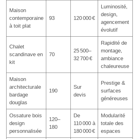
Luminosité,
Maison
design,
contemporaine
93
120 000 €
agencement
à toit plat
évolutif
Rapidité de
Chalet
25 500–
montage,
scandinave en
70
32 700 €
ambiance
kit
chaleureuse
Maison
Prestige &
architecturale
Sur
190
surfaces
bardage
devis
généreuses
douglas
Ossature bois
De
Modularité
120–
design
110 000 à
totale des
180
personnalisée
180 000 €
espaces