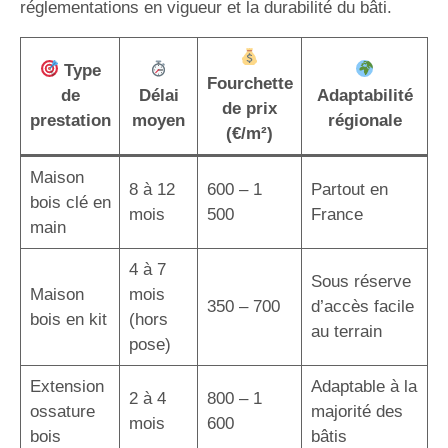
réglementations en vigueur et la durabilité du bâti.
Type
Fourchette
de
Délai
Adaptabilité
de prix
prestation
moyen
régionale
(€/m²)
Maison
8 à 12
600 – 1
Partout en
bois clé en
mois
500
France
main
4 à 7
Sous réserve
Maison
mois
350 – 700
d’accès facile
bois en kit
(hors
au terrain
pose)
Extension
Adaptable à la
2 à 4
800 – 1
ossature
majorité des
mois
600
bois
bâtis