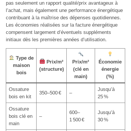
pas seulement un rapport qualité/prix avantageux à
l’achat, mais également une performance énergétique
contribuant à la maîtrise des dépenses quotidiennes.
Les économies réalisées sur la facture énergétique
compensent largement d’éventuels suppléments
initiaux dès les premières années d’utilisation.
Type de
Prix/m²
Prix/m²
Économie
maison
(structure)
(clé en
énergie
bois
main)
(%)
Ossature
Jusqu’à
350–500 €
–
bois en kit
25 %
Ossature
600–
Jusqu’à
bois clé en
–
1 500 €
30 %
main