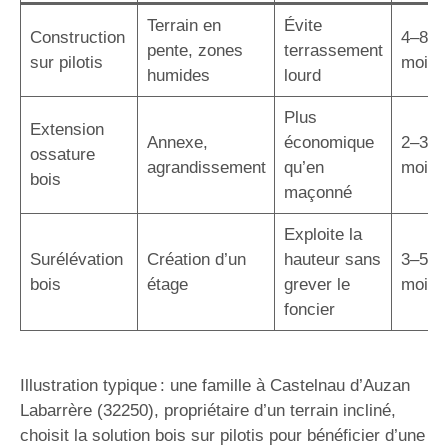
Terrain en
Évite
Construction
4–8
pente, zones
terrassement
sur pilotis
mois
humides
lourd
Plus
Extension
Annexe,
économique
2–3
ossature
agrandissement
qu’en
mois
bois
maçonné
Exploite la
Surélévation
Création d’un
hauteur sans
3–5
bois
étage
grever le
mois
foncier
Illustration typique : une famille à Castelnau d’Auzan
Labarrère (32250), propriétaire d’un terrain incliné,
choisit la solution bois sur pilotis pour bénéficier d’une