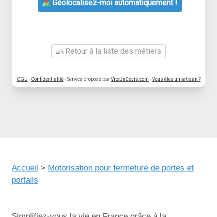
Géolocalisez-moi automatiquement !
Retour à la liste des métiers
CGU
-
Confidentialité
- Service proposé par
ViteUnDevis.com
-
Vous êtes un artisan ?
Accueil
>
Motorisation pour fermeture de portes et
portails
Simplifiez-vous la vie en France grâce à la