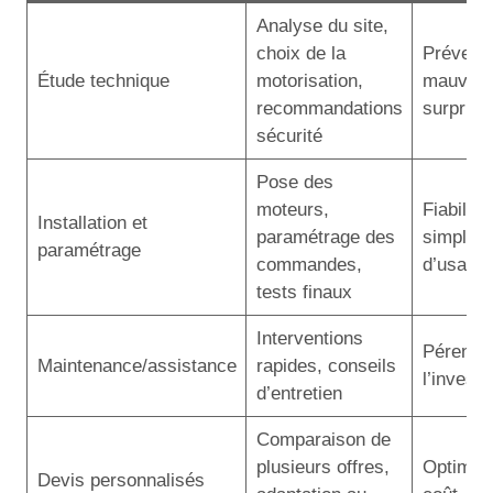
Analyse du site,
choix de la
Préventi
Étude technique
motorisation,
mauvais
recommandations
surprise
sécurité
Pose des
moteurs,
Fiabilité,
Installation et
paramétrage des
simplicit
paramétrage
commandes,
d’usage
tests finaux
Interventions
Pérennit
Maintenance/assistance
rapides, conseils
l’invest
d’entretien
Comparaison de
plusieurs offres,
Optimisa
Devis personnalisés