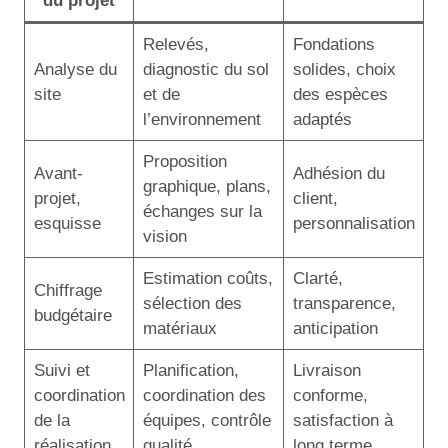
du projet
Relevés,
Fondations
Analyse du
diagnostic du sol
solides, choix
site
et de
des espèces
l’environnement
adaptés
Proposition
Avant-
Adhésion du
graphique, plans,
projet,
client,
échanges sur la
esquisse
personnalisation
vision
Estimation coûts,
Clarté,
Chiffrage
sélection des
transparence,
budgétaire
matériaux
anticipation
Suivi et
Planification,
Livraison
coordination
coordination des
conforme,
de la
équipes, contrôle
satisfaction à
réalisation
qualité
long terme