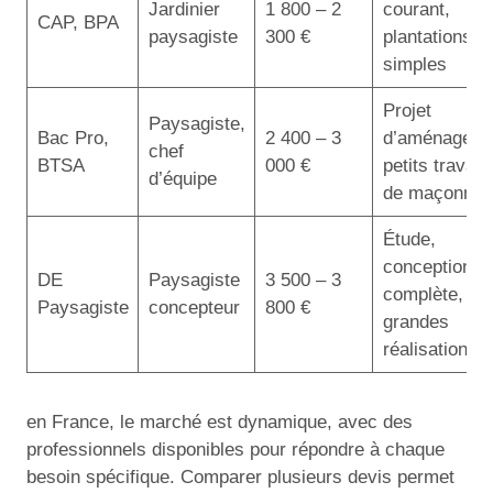
Jardinier
1 800 – 2
courant,
CAP, BPA
paysagiste
300 €
plantations
simples
Projet
Paysagiste,
Bac Pro,
2 400 – 3
d’aménageme
chef
BTSA
000 €
petits travau
d’équipe
de maçonner
Étude,
conception
DE
Paysagiste
3 500 – 3
complète,
Paysagiste
concepteur
800 €
grandes
réalisations
en France, le marché est dynamique, avec des
professionnels disponibles pour répondre à chaque
besoin spécifique. Comparer plusieurs devis permet