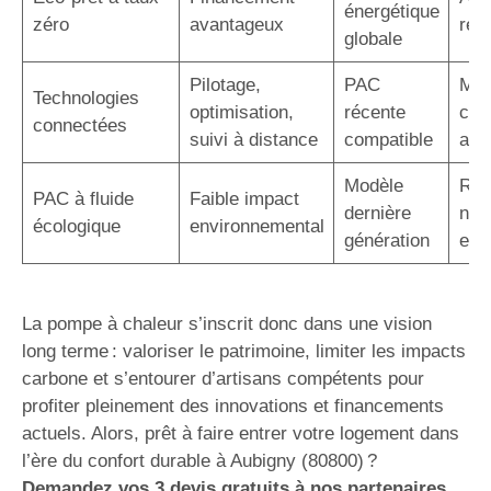
énergétique
zéro
avantageux
rem
globale
Pilotage,
PAC
Maî
Technologies
optimisation,
récente
con
connectées
suivi à distance
compatible
acc
Modèle
Rép
PAC à fluide
Faible impact
dernière
nor
écologique
environnemental
génération
eur
La pompe à chaleur s’inscrit donc dans une vision
long terme : valoriser le patrimoine, limiter les impacts
carbone et s’entourer d’artisans compétents pour
profiter pleinement des innovations et financements
actuels. Alors, prêt à faire entrer votre logement dans
l’ère du confort durable à Aubigny (80800) ?
Demandez vos 3 devis gratuits à nos partenaires