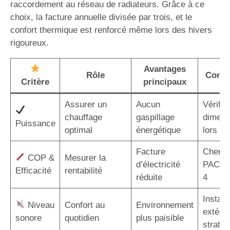
raccordement au réseau de radiateurs. Grâce à ce
choix, la facture annuelle divisée par trois, et le
confort thermique est renforcé même lors des hivers
rigoureux.
Avantages
Rôle
Consei
Critère
principaux
Assurer un
Aucun
Vérifier
chauffage
gaspillage
dimens
Puissance
optimal
énergétique
lors de 
Facture
Cherch
COP &
Mesurer la
d’électricité
PAC a
Efficacité
rentabilité
réduite
4
Installe
Niveau
Confort au
Environnement
extérie
sonore
quotidien
plus paisible
straté