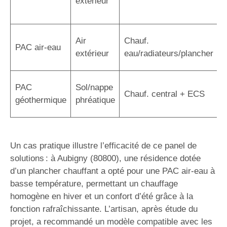
extérieur
r
a
C
Air
Chauf.
PAC air-eau
r
extérieur
eau/radiateurs/plancher
é
R
PAC
Sol/nappe
Chauf. central + ECS
s
géothermique
phréatique
i
Un cas pratique illustre l’efficacité de ce panel de
solutions : à Aubigny (80800), une résidence dotée
d’un plancher chauffant a opté pour une PAC air-eau à
basse température, permettant un chauffage
homogène en hiver et un confort d’été grâce à la
fonction rafraîchissante. L’artisan, après étude du
projet, a recommandé un modèle compatible avec les