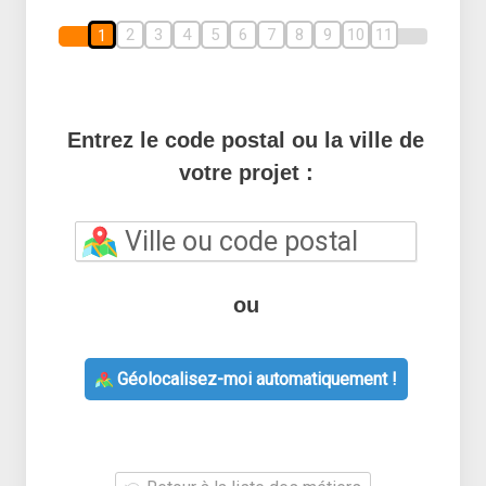
2
3
4
5
6
7
8
9
10
11
1
Entrez le code postal ou la ville de
votre projet :
ou
Géolocalisez-moi automatiquement !