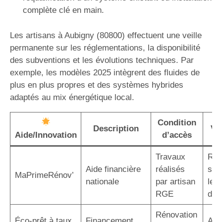
complète clé en main.
Les artisans à Aubigny (80800) effectuent une veille
permanente sur les réglementations, la disponibilité
des subventions et les évolutions techniques. Par
exemple, les modèles 2025 intègrent des fluides de
plus en plus propres et des systèmes hybrides
adaptés au mix énergétique local.
Condition
Description
Va
Aide/Innovation
d’accès
Travaux
Réd
Aide financière
réalisés
sig
MaPrimeRénov’
nationale
par artisan
le c
RGE
d’in
Rénovation
Éco-prêt à taux
Financement
Auc