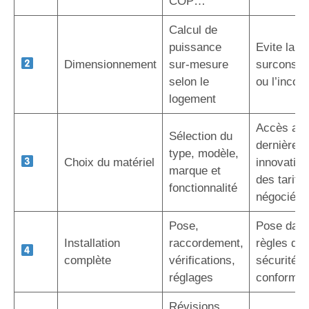
COP…
Calcul de
puissance
Evite la
Dimensionnement
sur-mesure
surconso
selon le
ou l’inconf
logement
Accès au
Sélection du
dernières
type, modèle,
Choix du matériel
innovation
marque et
des tarifs
fonctionnalité
négociés
Pose,
Pose dans
Installation
raccordement,
règles de l
complète
vérifications,
sécurité e
réglages
conformit
Révisions,