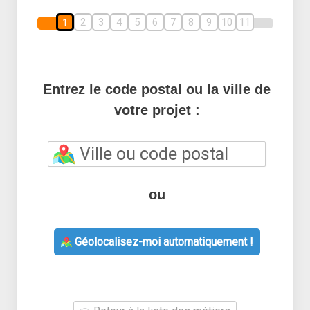
2
3
4
5
6
7
8
9
10
11
1
Entrez le code postal ou la ville de
votre projet :
ou
Géolocalisez-moi automatiquement !