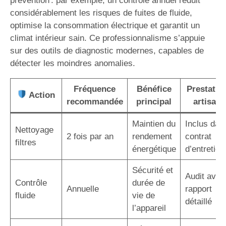
prévention : par exemple, un contrôle annuel réduit
considérablement les risques de fuites de fluide,
optimise la consommation électrique et garantit un
climat intérieur sain. Ce professionnalisme s’appuie
sur des outils de diagnostic modernes, capables de
détecter les moindres anomalies.
Fréquence
Bénéfice
Prestatio
Action
recommandée
principal
artisan
Maintien du
Inclus dan
Nettoyage
2 fois par an
rendement
contrat
filtres
énergétique
d’entretien
Sécurité et
Audit avec
Contrôle
durée de
Annuelle
rapport
fluide
vie de
détaillé
l’appareil