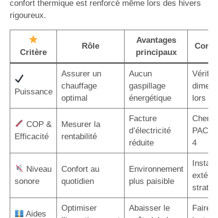
confort thermique est renforcé même lors des hivers
rigoureux.
Avantages
Rôle
Consei
Critère
principaux
Assurer un
Aucun
Vérifier
chauffage
gaspillage
dimens
Puissance
optimal
énergétique
lors de 
Facture
Cherch
COP &
Mesurer la
d’électricité
PAC a
Efficacité
rentabilité
réduite
4
Installe
Niveau
Confort au
Environnement
extérie
sonore
quotidien
plus paisible
straté
Optimiser
Abaisser le
Faire a
Aides