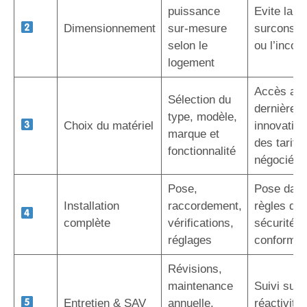
puissance
Evite la
Dimensionnement
sur-mesure
surconso
selon le
ou l’inconf
logement
Accès au
Sélection du
dernières
type, modèle,
Choix du matériel
innovation
marque et
des tarifs
fonctionnalité
négociés
Pose,
Pose dans
Installation
raccordement,
règles de l
complète
vérifications,
sécurité e
réglages
conformit
Révisions,
maintenance
Suivi sur 
Entretien & SAV
annuelle,
réactivité,