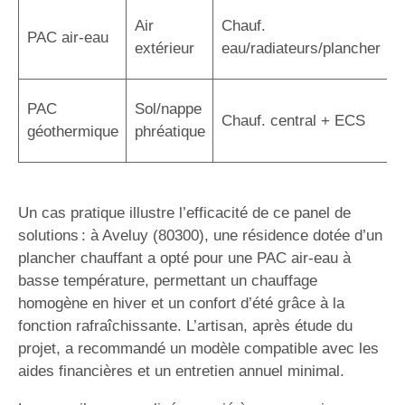
C
Air
Chauf.
PAC air-eau
r
extérieur
eau/radiateurs/plancher
é
R
PAC
Sol/nappe
Chauf. central + ECS
s
géothermique
phréatique
i
Un cas pratique illustre l’efficacité de ce panel de
solutions : à Aveluy (80300), une résidence dotée d’un
plancher chauffant a opté pour une PAC air-eau à
basse température, permettant un chauffage
homogène en hiver et un confort d’été grâce à la
fonction rafraîchissante. L’artisan, après étude du
projet, a recommandé un modèle compatible avec les
aides financières et un entretien annuel minimal.