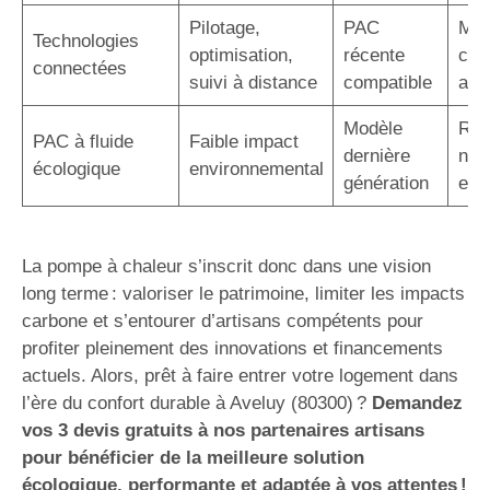
Pilotage,
PAC
Maî
Technologies
optimisation,
récente
con
connectées
suivi à distance
compatible
acc
Modèle
Rép
PAC à fluide
Faible impact
dernière
nor
écologique
environnemental
génération
eur
La pompe à chaleur s’inscrit donc dans une vision
long terme : valoriser le patrimoine, limiter les impacts
carbone et s’entourer d’artisans compétents pour
profiter pleinement des innovations et financements
actuels. Alors, prêt à faire entrer votre logement dans
l’ère du confort durable à Aveluy (80300) ?
Demandez
vos 3 devis gratuits à nos partenaires artisans
pour bénéficier de la meilleure solution
écologique, performante et adaptée à vos attentes !