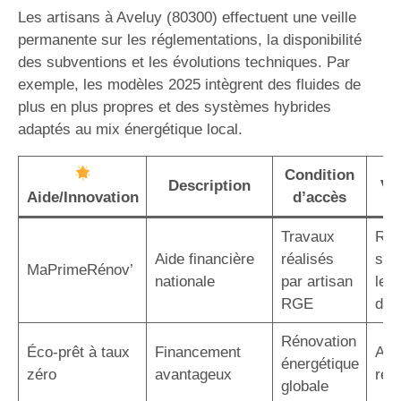
Les artisans à Aveluy (80300) effectuent une veille
permanente sur les réglementations, la disponibilité
des subventions et les évolutions techniques. Par
exemple, les modèles 2025 intègrent des fluides de
plus en plus propres et des systèmes hybrides
adaptés au mix énergétique local.
Condition
Description
Va
Aide/Innovation
d’accès
Travaux
Réd
Aide financière
réalisés
sig
MaPrimeRénov’
nationale
par artisan
le c
RGE
d’in
Rénovation
Éco-prêt à taux
Financement
Auc
énergétique
zéro
avantageux
rem
globale