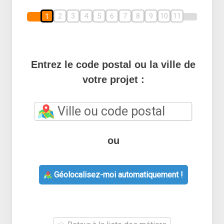
2
3
4
5
6
7
8
9
10
11
1
Entrez le code postal ou la ville de
votre projet :
ou
Géolocalisez-moi automatiquement !