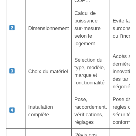
COP…
Calcul de
puissance
Evite la
Dimensionnement
sur-mesure
surconso
selon le
ou l’inconf
logement
Accès au
Sélection du
dernières
type, modèle,
Choix du matériel
innovation
marque et
des tarifs
fonctionnalité
négociés
Pose,
Pose dans
Installation
raccordement,
règles de l
complète
vérifications,
sécurité e
réglages
conformit
Révisions,