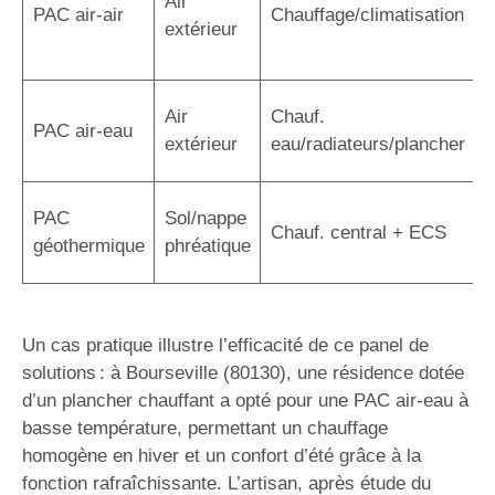
Air
r
PAC air-air
Chauffage/climatisation
extérieur
r
a
C
Air
Chauf.
PAC air-eau
r
extérieur
eau/radiateurs/plancher
é
R
PAC
Sol/nappe
Chauf. central + ECS
s
géothermique
phréatique
i
Un cas pratique illustre l’efficacité de ce panel de
solutions : à Bourseville (80130), une résidence dotée
d’un plancher chauffant a opté pour une PAC air-eau à
basse température, permettant un chauffage
homogène en hiver et un confort d’été grâce à la
fonction rafraîchissante. L’artisan, après étude du