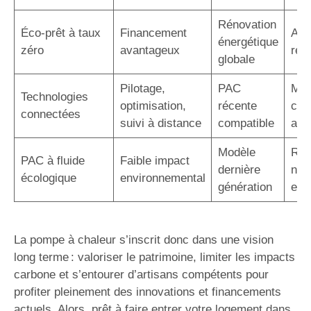
Rénovation
Éco-prêt à taux
Financement
Auc
énergétique
zéro
avantageux
rem
globale
Pilotage,
PAC
Maî
Technologies
optimisation,
récente
con
connectées
suivi à distance
compatible
acc
Modèle
Rép
PAC à fluide
Faible impact
dernière
nor
écologique
environnemental
génération
eur
La pompe à chaleur s’inscrit donc dans une vision
long terme : valoriser le patrimoine, limiter les impacts
carbone et s’entourer d’artisans compétents pour
profiter pleinement des innovations et financements
actuels. Alors, prêt à faire entrer votre logement dans