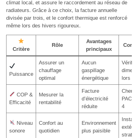
climat local, et assure le raccordement au réseau de
radiateurs. Grâce à ce choix, la facture annuelle
divisée par trois, et le confort thermique est renforcé
même lors des hivers rigoureux.
Avantages
Rôle
Consei
Critère
principaux
Assurer un
Aucun
Vérifier
chauffage
gaspillage
dimens
Puissance
optimal
énergétique
lors de 
Facture
Cherch
COP &
Mesurer la
d’électricité
PAC a
Efficacité
rentabilité
réduite
4
Installe
Niveau
Confort au
Environnement
extérie
sonore
quotidien
plus paisible
straté