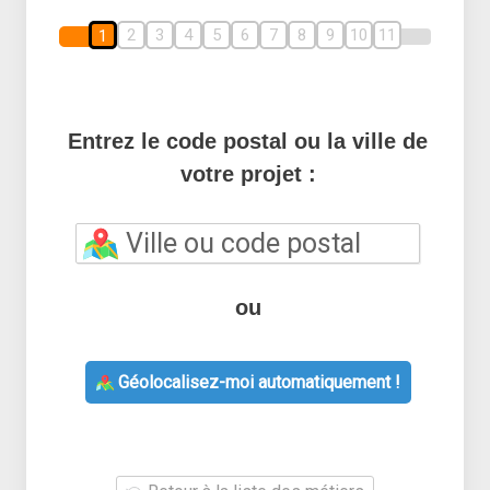
2
3
4
5
6
7
8
9
10
11
1
Entrez le code postal ou la ville de
votre projet :
ou
Géolocalisez-moi automatiquement !