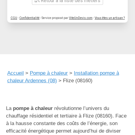
Retour à la liste des métiers
CGU
-
Confidentialité
- Service proposé par
ViteUnDevis.com
-
Vous êtes un artisan ?
Accueil
>
Pompe à chaleur
>
Installation pompe à
chaleur Ardennes (08)
>
Flize (08160)
La
pompe à chaleur
révolutionne l’univers du
chauffage résidentiel et tertiaire à Flize (08160). Face
à la hausse constante des coûts de l’énergie, son
efficacité énergétique permet aujourd’hui de diviser