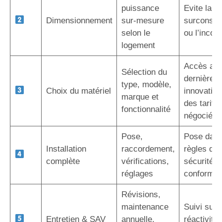
puissance
Evite la
Dimensionnement
sur-mesure
surconso
selon le
ou l’inconf
logement
Accès au
Sélection du
dernières
type, modèle,
Choix du matériel
innovation
marque et
des tarifs
fonctionnalité
négociés
Pose,
Pose dans
Installation
raccordement,
règles de l
complète
vérifications,
sécurité e
réglages
conformit
Révisions,
maintenance
Suivi sur 
Entretien & SAV
annuelle,
réactivité,