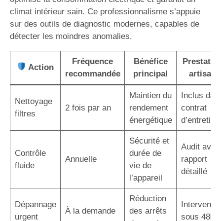
climat intérieur sain. Ce professionnalisme s’appuie
sur des outils de diagnostic modernes, capables de
détecter les moindres anomalies.
Fréquence
Bénéfice
Prestatio
Action
recommandée
principal
artisan
Maintien du
Inclus dan
Nettoyage
2 fois par an
rendement
contrat
filtres
énergétique
d’entretien
Sécurité et
Audit avec
Contrôle
durée de
Annuelle
rapport
fluide
vie de
détaillé
l’appareil
Réduction
Dépannage
Interventio
À la demande
des arrêts
urgent
sous 48h