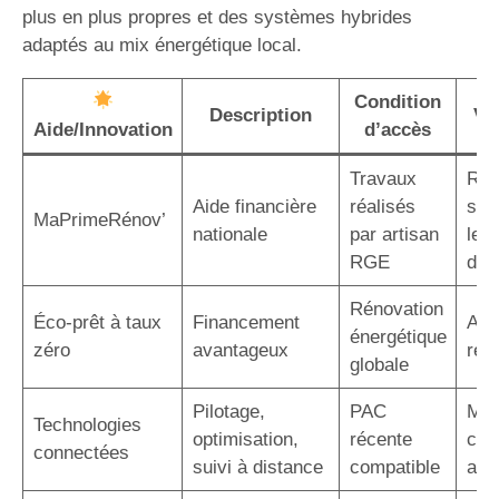
plus en plus propres et des systèmes hybrides
adaptés au mix énergétique local.
Condition
Description
Va
Aide/Innovation
d’accès
Travaux
Réd
Aide financière
réalisés
sig
MaPrimeRénov’
nationale
par artisan
le c
RGE
d’in
Rénovation
Éco-prêt à taux
Financement
Auc
énergétique
zéro
avantageux
rem
globale
Pilotage,
PAC
Maî
Technologies
optimisation,
récente
con
connectées
suivi à distance
compatible
acc