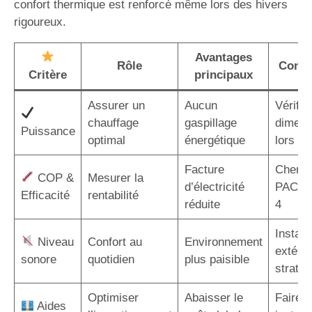
confort thermique est renforcé même lors des hivers
rigoureux.
Avantages
Rôle
Consei
Critère
principaux
Assurer un
Aucun
Vérifier
chauffage
gaspillage
dimens
Puissance
optimal
énergétique
lors de 
Facture
Cherch
COP &
Mesurer la
d’électricité
PAC a
Efficacité
rentabilité
réduite
4
Installe
Niveau
Confort au
Environnement
extérie
sonore
quotidien
plus paisible
straté
Optimiser
Abaisser le
Faire a
Aides