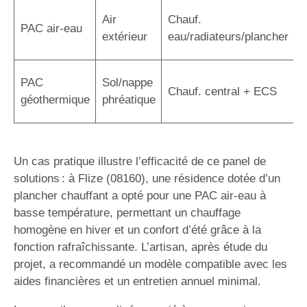
C
Air
Chauf.
PAC air-eau
r
extérieur
eau/radiateurs/plancher
é
R
PAC
Sol/nappe
Chauf. central + ECS
s
géothermique
phréatique
i
Un cas pratique illustre l’efficacité de ce panel de
solutions : à Flize (08160), une résidence dotée d’un
plancher chauffant a opté pour une PAC air-eau à
basse température, permettant un chauffage
homogène en hiver et un confort d’été grâce à la
fonction rafraîchissante. L’artisan, après étude du
projet, a recommandé un modèle compatible avec les
aides financières et un entretien annuel minimal.