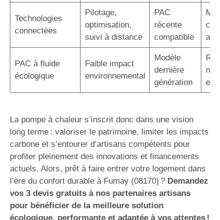
Pilotage,
PAC
Maî
Technologies
optimisation,
récente
con
connectées
suivi à distance
compatible
acc
Modèle
Rép
PAC à fluide
Faible impact
dernière
nor
écologique
environnemental
génération
eur
La pompe à chaleur s’inscrit donc dans une vision
long terme : valoriser le patrimoine, limiter les impacts
carbone et s’entourer d’artisans compétents pour
profiter pleinement des innovations et financements
actuels. Alors, prêt à faire entrer votre logement dans
l’ère du confort durable à Fumay (08170) ?
Demandez
vos 3 devis gratuits à nos partenaires artisans
pour bénéficier de la meilleure solution
écologique, performante et adaptée à vos attentes !