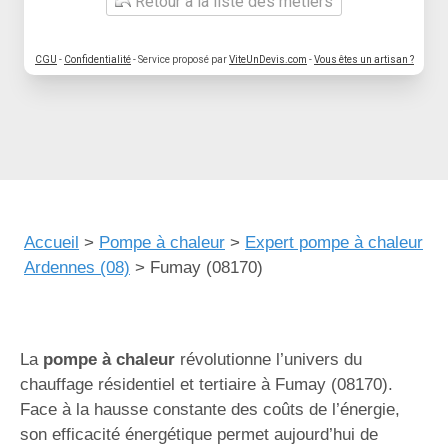
Retour à la liste des métiers
CGU
-
Confidentialité
- Service proposé par
ViteUnDevis.com
-
Vous êtes un artisan ?
Accueil
>
Pompe à chaleur
>
Expert pompe à chaleur
Ardennes (08)
>
Fumay (08170)
La
pompe à chaleur
révolutionne l’univers du
chauffage résidentiel et tertiaire à Fumay (08170).
Face à la hausse constante des coûts de l’énergie,
son efficacité énergétique permet aujourd’hui de