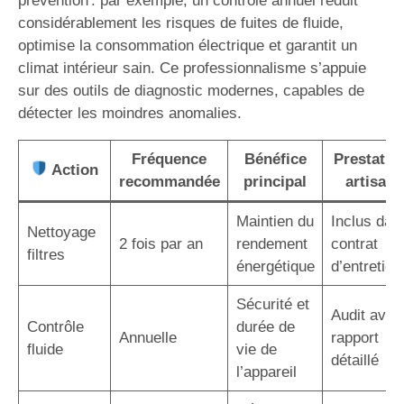
prévention : par exemple, un contrôle annuel réduit
considérablement les risques de fuites de fluide,
optimise la consommation électrique et garantit un
climat intérieur sain. Ce professionnalisme s’appuie
sur des outils de diagnostic modernes, capables de
détecter les moindres anomalies.
Fréquence
Bénéfice
Prestatio
Action
recommandée
principal
artisan
Maintien du
Inclus dan
Nettoyage
2 fois par an
rendement
contrat
filtres
énergétique
d’entretien
Sécurité et
Audit avec
Contrôle
durée de
Annuelle
rapport
fluide
vie de
détaillé
l’appareil