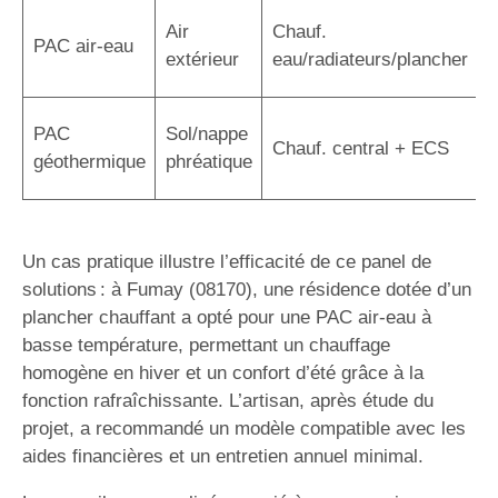
C
Air
Chauf.
PAC air-eau
r
extérieur
eau/radiateurs/plancher
é
R
PAC
Sol/nappe
Chauf. central + ECS
s
géothermique
phréatique
i
Un cas pratique illustre l’efficacité de ce panel de
solutions : à Fumay (08170), une résidence dotée d’un
plancher chauffant a opté pour une PAC air-eau à
basse température, permettant un chauffage
homogène en hiver et un confort d’été grâce à la
fonction rafraîchissante. L’artisan, après étude du
projet, a recommandé un modèle compatible avec les
aides financières et un entretien annuel minimal.