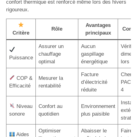
confort thermique est renforcé même lors des hivers
rigoureux.
Avantages
Rôle
Consei
Critère
principaux
Assurer un
Aucun
Vérifier
chauffage
gaspillage
dimens
Puissance
optimal
énergétique
lors de 
Facture
Cherch
COP &
Mesurer la
d’électricité
PAC a
Efficacité
rentabilité
réduite
4
Installe
Niveau
Confort au
Environnement
extérie
sonore
quotidien
plus paisible
straté
Optimiser
Abaisser le
Faire a
Aides