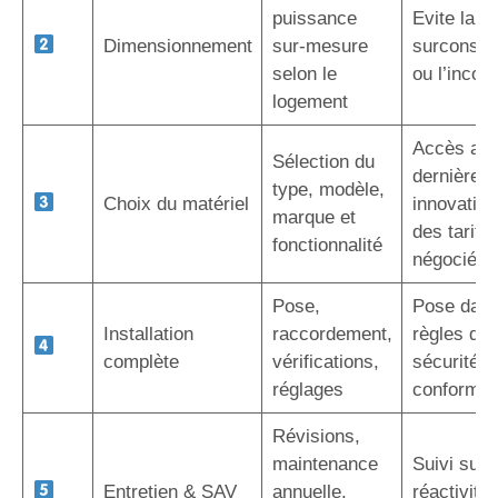
puissance
Evite la
Dimensionnement
sur-mesure
surconso
selon le
ou l’inconf
logement
Accès au
Sélection du
dernières
type, modèle,
Choix du matériel
innovation
marque et
des tarifs
fonctionnalité
négociés
Pose,
Pose dans
Installation
raccordement,
règles de l
complète
vérifications,
sécurité e
réglages
conformit
Révisions,
maintenance
Suivi sur 
Entretien & SAV
annuelle,
réactivité,