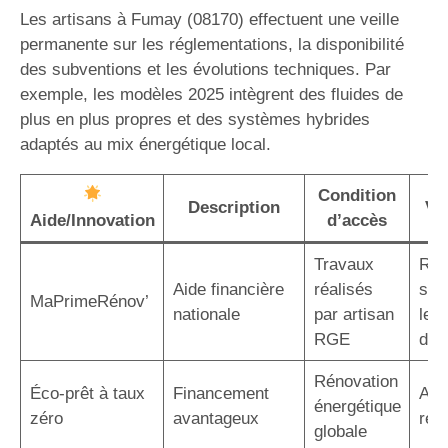
Les artisans à Fumay (08170) effectuent une veille
permanente sur les réglementations, la disponibilité
des subventions et les évolutions techniques. Par
exemple, les modèles 2025 intègrent des fluides de
plus en plus propres et des systèmes hybrides
adaptés au mix énergétique local.
Condition
Description
Va
Aide/Innovation
d’accès
Travaux
Réd
Aide financière
réalisés
sig
MaPrimeRénov’
nationale
par artisan
le c
RGE
d’in
Rénovation
Éco-prêt à taux
Financement
Auc
énergétique
zéro
avantageux
rem
globale