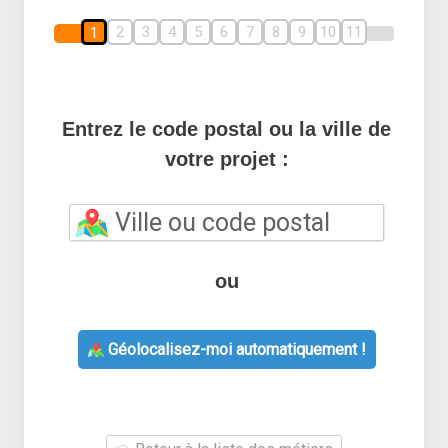
2
3
4
5
6
7
8
9
10
11
1
Entrez le code postal ou la ville de
votre projet :
ou
Géolocalisez-moi automatiquement !