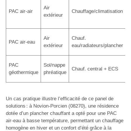
I
Air
r
PAC air-air
Chauffage/climatisation
extérieur
r
a
C
Air
Chauf.
PAC air-eau
r
extérieur
eau/radiateurs/plancher
é
R
PAC
Sol/nappe
Chauf. central + ECS
s
géothermique
phréatique
i
Un cas pratique illustre l’efficacité de ce panel de
solutions : à Novion-Porcien (08270), une résidence
dotée d’un plancher chauffant a opté pour une PAC
air-eau à basse température, permettant un chauffage
homogène en hiver et un confort d’été grâce à la