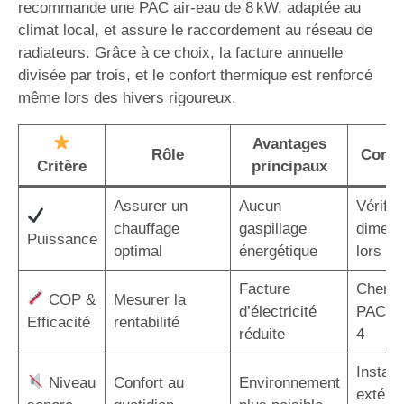
recommande une PAC air-eau de 8 kW, adaptée au
climat local, et assure le raccordement au réseau de
radiateurs. Grâce à ce choix, la facture annuelle
divisée par trois, et le confort thermique est renforcé
même lors des hivers rigoureux.
Avantages
Rôle
Consei
Critère
principaux
Assurer un
Aucun
Vérifier
chauffage
gaspillage
dimens
Puissance
optimal
énergétique
lors de 
Facture
Cherch
COP &
Mesurer la
d’électricité
PAC a
Efficacité
rentabilité
réduite
4
Installe
Niveau
Confort au
Environnement
extérie