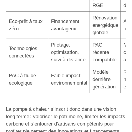
RGE
d’in
Rénovation
Éco-prêt à taux
Financement
Auc
énergétique
zéro
avantageux
rem
globale
Pilotage,
PAC
Maî
Technologies
optimisation,
récente
con
connectées
suivi à distance
compatible
acc
Modèle
Rép
PAC à fluide
Faible impact
dernière
nor
écologique
environnemental
génération
eur
La pompe à chaleur s’inscrit donc dans une vision
long terme : valoriser le patrimoine, limiter les impacts
carbone et s’entourer d’artisans compétents pour
profiter pleinement des innovations et financements