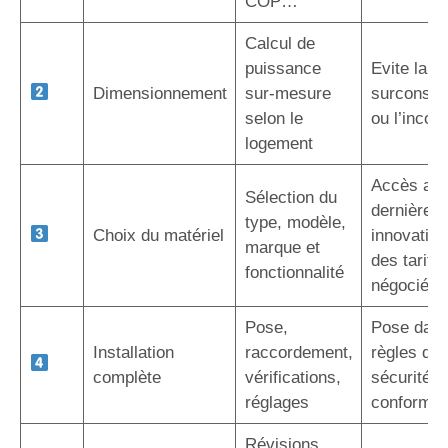
COP…
Calcul de
puissance
Evite la
Dimensionnement
sur-mesure
surconso
selon le
ou l’inconf
logement
Accès au
Sélection du
dernières
type, modèle,
Choix du matériel
innovation
marque et
des tarifs
fonctionnalité
négociés
Pose,
Pose dans
Installation
raccordement,
règles de l
complète
vérifications,
sécurité e
réglages
conformit
Révisions,