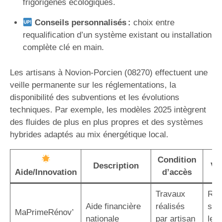
frigorigènes écologiques.
Conseils personnalisés :
choix entre
requalification d’un système existant ou installation
complète clé en main.
Les artisans à Novion-Porcien (08270) effectuent une
veille permanente sur les réglementations, la
disponibilité des subventions et les évolutions
techniques. Par exemple, les modèles 2025 intègrent
des fluides de plus en plus propres et des systèmes
hybrides adaptés au mix énergétique local.
Condition
Description
Va
Aide/Innovation
d’accès
Travaux
Réd
Aide financière
réalisés
sig
MaPrimeRénov’
nationale
par artisan
le c