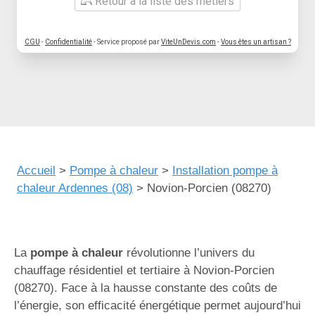
Retour à la liste des métiers
CGU
-
Confidentialité
- Service proposé par
ViteUnDevis.com
-
Vous êtes un artisan ?
Accueil
>
Pompe à chaleur
>
Installation pompe à
chaleur Ardennes (08)
>
Novion-Porcien (08270)
La
pompe à chaleur
révolutionne l’univers du
chauffage résidentiel et tertiaire à Novion-Porcien
(08270). Face à la hausse constante des coûts de
l’énergie, son efficacité énergétique permet aujourd’hui