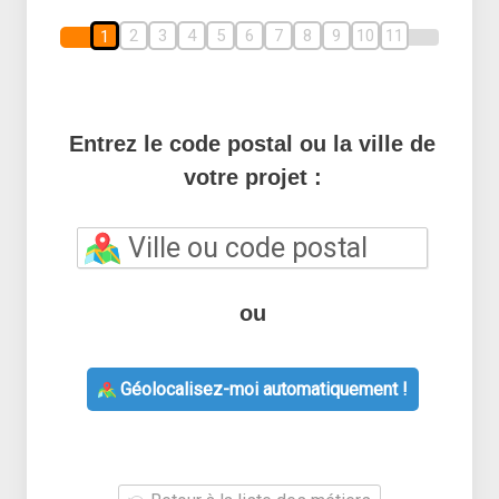
2
3
4
5
6
7
8
9
10
11
1
Entrez le code postal ou la ville de
votre projet :
ou
Géolocalisez-moi automatiquement !