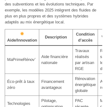
des subventions et les évolutions techniques. Par
exemple, les modèles 2025 intègrent des fluides de
plus en plus propres et des systèmes hybrides
adaptés au mix énergétique local.
Condition
Description
Va
Aide/Innovation
d’accès
Travaux
Réd
Aide financière
réalisés
sig
MaPrimeRénov’
nationale
par artisan
le c
RGE
d’in
Rénovation
Éco-prêt à taux
Financement
Auc
énergétique
zéro
avantageux
rem
globale
Pilotage,
PAC
Maî
Technologies
optimisation,
récente
con