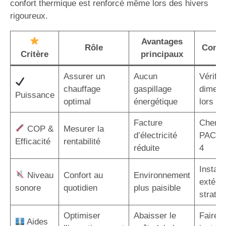
confort thermique est renforcé même lors des hivers
rigoureux.
Avantages
Rôle
Consei
Critère
principaux
Assurer un
Aucun
Vérifier
chauffage
gaspillage
dimens
Puissance
optimal
énergétique
lors de 
Facture
Cherch
COP &
Mesurer la
d’électricité
PAC a
Efficacité
rentabilité
réduite
4
Installe
Niveau
Confort au
Environnement
extérie
sonore
quotidien
plus paisible
straté
Optimiser
Abaisser le
Faire a
Aides