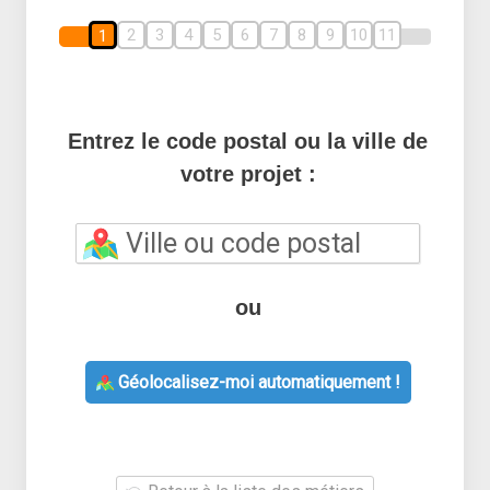
2
3
4
5
6
7
8
9
10
11
1
Entrez le code postal ou la ville de
votre projet :
ou
Géolocalisez-moi automatiquement !