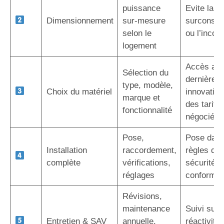
puissance
Evite la
Dimensionnement
sur-mesure
surconso
selon le
ou l’inconf
logement
Accès au
Sélection du
dernières
type, modèle,
Choix du matériel
innovation
marque et
des tarifs
fonctionnalité
négociés
Pose,
Pose dans
Installation
raccordement,
règles de l
complète
vérifications,
sécurité e
réglages
conformit
Révisions,
maintenance
Suivi sur 
Entretien & SAV
annuelle,
réactivité,