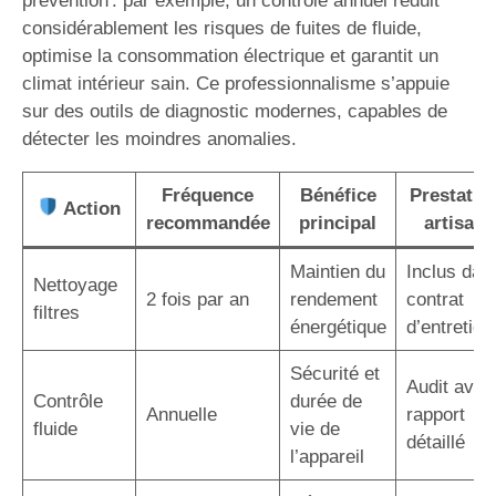
prévention : par exemple, un contrôle annuel réduit
considérablement les risques de fuites de fluide,
optimise la consommation électrique et garantit un
climat intérieur sain. Ce professionnalisme s’appuie
sur des outils de diagnostic modernes, capables de
détecter les moindres anomalies.
Fréquence
Bénéfice
Prestatio
Action
recommandée
principal
artisan
Maintien du
Inclus dan
Nettoyage
2 fois par an
rendement
contrat
filtres
énergétique
d’entretien
Sécurité et
Audit avec
Contrôle
durée de
Annuelle
rapport
fluide
vie de
détaillé
l’appareil