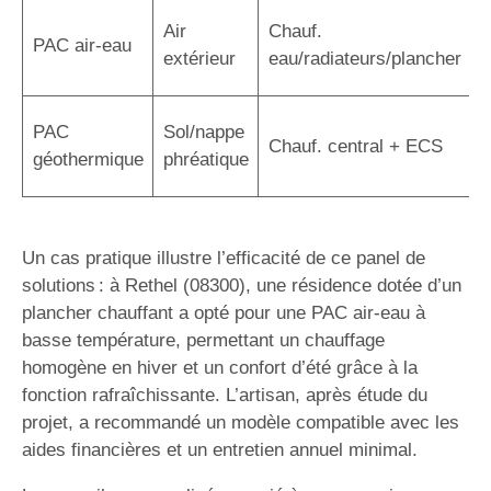
C
Air
Chauf.
PAC air-eau
r
extérieur
eau/radiateurs/plancher
é
R
PAC
Sol/nappe
Chauf. central + ECS
s
géothermique
phréatique
i
Un cas pratique illustre l’efficacité de ce panel de
solutions : à Rethel (08300), une résidence dotée d’un
plancher chauffant a opté pour une PAC air-eau à
basse température, permettant un chauffage
homogène en hiver et un confort d’été grâce à la
fonction rafraîchissante. L’artisan, après étude du
projet, a recommandé un modèle compatible avec les
aides financières et un entretien annuel minimal.