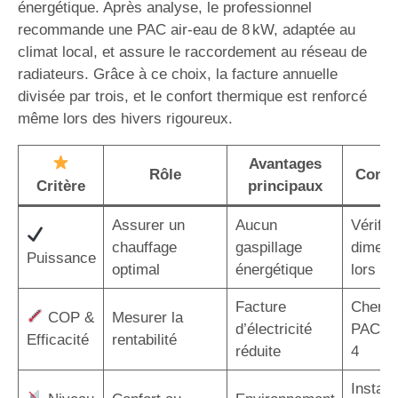
énergétique. Après analyse, le professionnel
recommande une PAC air-eau de 8 kW, adaptée au
climat local, et assure le raccordement au réseau de
radiateurs. Grâce à ce choix, la facture annuelle
divisée par trois, et le confort thermique est renforcé
même lors des hivers rigoureux.
Avantages
Rôle
Consei
Critère
principaux
Assurer un
Aucun
Vérifier
chauffage
gaspillage
dimens
Puissance
optimal
énergétique
lors de 
Facture
Cherch
COP &
Mesurer la
d’électricité
PAC a
Efficacité
rentabilité
réduite
4
Installe