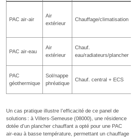
I
Air
r
PAC air-air
Chauffage/climatisation
extérieur
r
a
C
Air
Chauf.
PAC air-eau
r
extérieur
eau/radiateurs/plancher
é
R
PAC
Sol/nappe
Chauf. central + ECS
s
géothermique
phréatique
i
Un cas pratique illustre l’efficacité de ce panel de
solutions : à Villers-Semeuse (08000), une résidence
dotée d’un plancher chauffant a opté pour une PAC
air-eau à basse température, permettant un chauffage