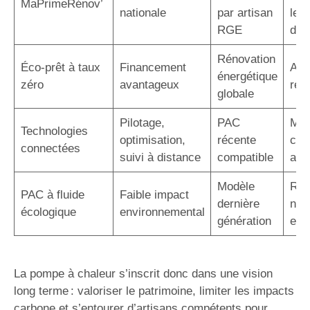
MaPrimeRénov’
nationale
par artisan
le c
RGE
d’in
Rénovation
Éco-prêt à taux
Financement
Auc
énergétique
zéro
avantageux
rem
globale
Pilotage,
PAC
Maî
Technologies
optimisation,
récente
con
connectées
suivi à distance
compatible
acc
Modèle
Rép
PAC à fluide
Faible impact
dernière
nor
écologique
environnemental
génération
eur
La pompe à chaleur s’inscrit donc dans une vision
long terme : valoriser le patrimoine, limiter les impacts
carbone et s’entourer d’artisans compétents pour