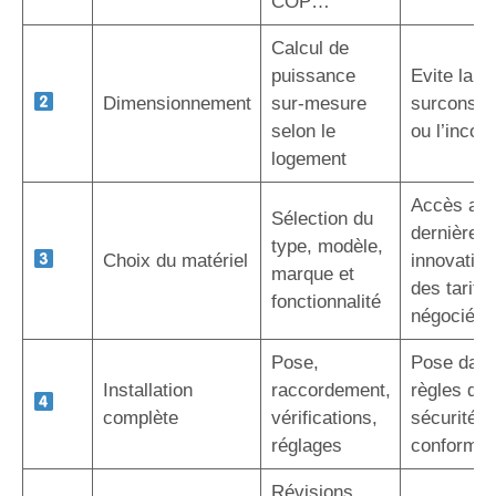
COP…
Calcul de
puissance
Evite la
Dimensionnement
sur-mesure
surconso
selon le
ou l’inconf
logement
Accès au
Sélection du
dernières
type, modèle,
Choix du matériel
innovation
marque et
des tarifs
fonctionnalité
négociés
Pose,
Pose dans
Installation
raccordement,
règles de l
complète
vérifications,
sécurité e
réglages
conformit
Révisions,