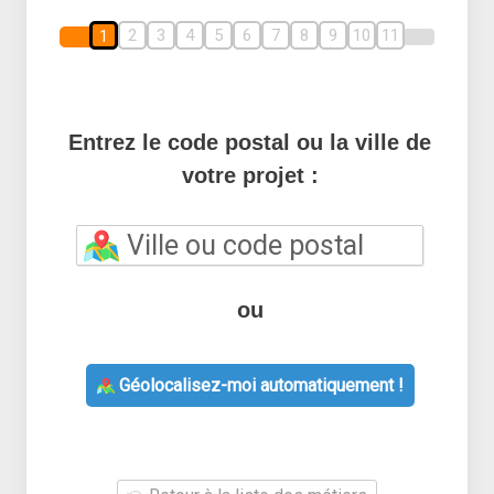
2
3
4
5
6
7
8
9
10
11
1
Entrez le code postal ou la ville de
votre projet :
ou
Géolocalisez-moi automatiquement !