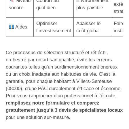
Niveau
Confort au
Environnement
extérie
sonore
quotidien
plus paisible
straté
Optimiser
Abaisser le
Faire a
Aides
l’investissement
coût global
instal
Ce processus de sélection structuré et réfléchi,
orchestré par un artisan qualifié, évite les erreurs
courantes telles qu’un surdimensionnement onéreux
ou un choix inadapté aux habitudes de vie. C’est la
garantie, pour chaque habitant à Villers-Semeuse
(08000), d’une PAC durablement efficace et économe.
Pour vous rapprocher d’un professionnel à l’écoute,
remplissez notre formulaire et comparez
gratuitement jusqu’à 3 devis de spécialistes locaux
pour une solution sur-mesure.