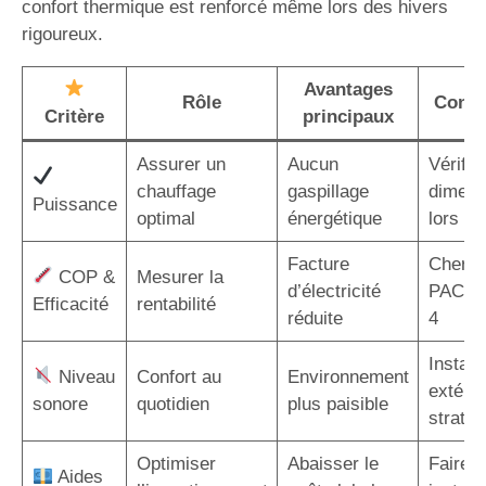
confort thermique est renforcé même lors des hivers
rigoureux.
Avantages
Rôle
Consei
Critère
principaux
Assurer un
Aucun
Vérifier
chauffage
gaspillage
dimens
Puissance
optimal
énergétique
lors de 
Facture
Cherch
COP &
Mesurer la
d’électricité
PAC a
Efficacité
rentabilité
réduite
4
Installe
Niveau
Confort au
Environnement
extérie
sonore
quotidien
plus paisible
straté
Optimiser
Abaisser le
Faire a
Aides