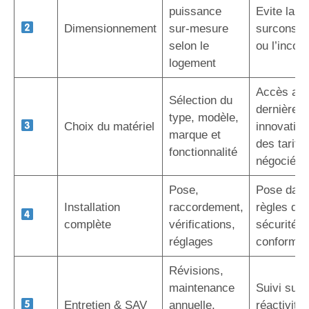
puissance
Evite la
Dimensionnement
sur-mesure
surconso
selon le
ou l’inconf
logement
Accès au
Sélection du
dernières
type, modèle,
Choix du matériel
innovation
marque et
des tarifs
fonctionnalité
négociés
Pose,
Pose dans
Installation
raccordement,
règles de l
complète
vérifications,
sécurité e
réglages
conformit
Révisions,
maintenance
Suivi sur 
Entretien & SAV
annuelle,
réactivité,