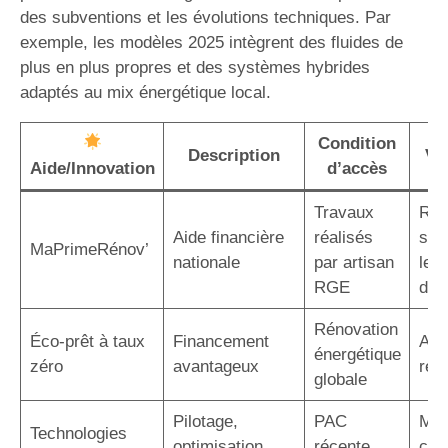
des subventions et les évolutions techniques. Par
exemple, les modèles 2025 intègrent des fluides de
plus en plus propres et des systèmes hybrides
adaptés au mix énergétique local.
Condition
Description
Va
Aide/Innovation
d’accès
Travaux
Réd
Aide financière
réalisés
sig
MaPrimeRénov’
nationale
par artisan
le c
RGE
d’in
Rénovation
Éco-prêt à taux
Financement
Auc
énergétique
zéro
avantageux
rem
globale
Pilotage,
PAC
Maî
Technologies
optimisation,
récente
con