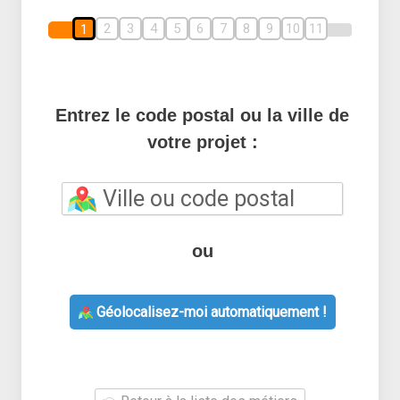
2
3
4
5
6
7
8
9
10
11
1
Entrez le code postal ou la ville de
votre projet :
ou
Géolocalisez-moi automatiquement !