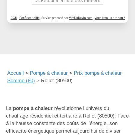
Retour à la liste des métiers
CGU
-
Confidentialité
- Service proposé par
ViteUnDevis.com
-
Vous êtes un artisan ?
Accueil
>
Pompe à chaleur
>
Prix pompe à chaleur
Somme (80)
>
Rollot (80500)
La
pompe à chaleur
révolutionne l’univers du
chauffage résidentiel et tertiaire à Rollot (80500). Face
à la hausse constante des coûts de l’énergie, son
efficacité énergétique permet aujourd’hui de diviser