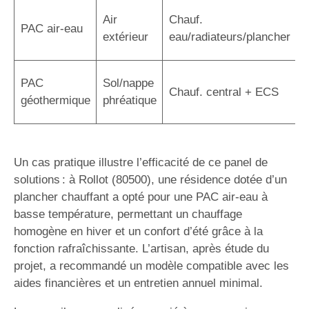
C
Air
Chauf.
PAC air-eau
r
extérieur
eau/radiateurs/plancher
é
R
PAC
Sol/nappe
Chauf. central + ECS
s
géothermique
phréatique
i
Un cas pratique illustre l’efficacité de ce panel de
solutions : à Rollot (80500), une résidence dotée d’un
plancher chauffant a opté pour une PAC air-eau à
basse température, permettant un chauffage
homogène en hiver et un confort d’été grâce à la
fonction rafraîchissante. L’artisan, après étude du
projet, a recommandé un modèle compatible avec les
aides financières et un entretien annuel minimal.