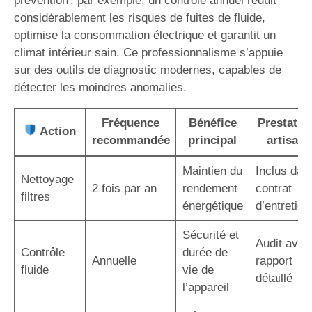
prévention : par exemple, un contrôle annuel réduit
considérablement les risques de fuites de fluide,
optimise la consommation électrique et garantit un
climat intérieur sain. Ce professionnalisme s’appuie
sur des outils de diagnostic modernes, capables de
détecter les moindres anomalies.
Fréquence
Bénéfice
Prestatio
Action
recommandée
principal
artisan
Maintien du
Inclus dan
Nettoyage
2 fois par an
rendement
contrat
filtres
énergétique
d’entretien
Sécurité et
Audit avec
Contrôle
durée de
Annuelle
rapport
fluide
vie de
détaillé
l’appareil