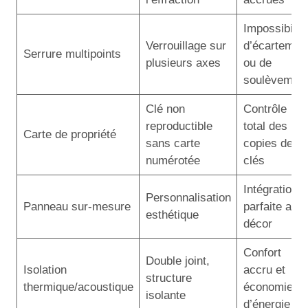
Impossibilité
Verrouillage sur
d’écartemen
Serrure multipoints
plusieurs axes
ou de
soulèvemen
Clé non
Contrôle
reproductible
total des
Carte de propriété
sans carte
copies de
numérotée
clés
Intégration
Personnalisation
Panneau sur-mesure
parfaite au
esthétique
décor
Confort
Double joint,
Isolation
accru et
structure
thermique/acoustique
économies
isolante
d’énergie