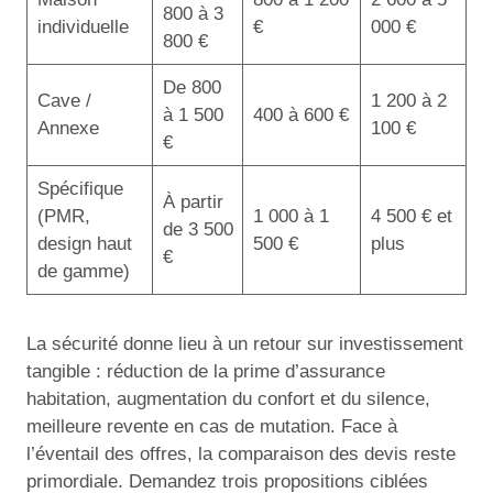
800 à 3
individuelle
€
000 €
800 €
De 800
Cave /
1 200 à 2
à 1 500
400 à 600 €
Annexe
100 €
€
Spécifique
À partir
(PMR,
1 000 à 1
4 500 € et
de 3 500
design haut
500 €
plus
€
de gamme)
La sécurité donne lieu à un retour sur investissement
tangible : réduction de la prime d’assurance
habitation, augmentation du confort et du silence,
meilleure revente en cas de mutation. Face à
l’éventail des offres, la comparaison des devis reste
primordiale. Demandez trois propositions ciblées