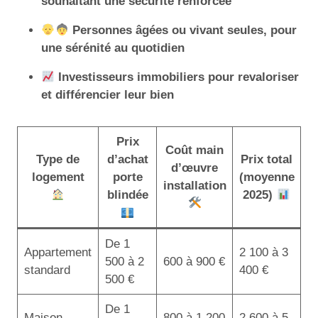
souhaitant une sécurité renforcée
Personnes âgées ou vivant seules, pour
une sérénité au quotidien
Investisseurs immobiliers pour revaloriser
et différencier leur bien
Prix
Coût main
Type de
d’achat
Prix total
d’œuvre
logement
porte
(moyenne
installation
blindée
2025)
De 1
Appartement
2 100 à 3
500 à 2
600 à 900 €
standard
400 €
500 €
De 1
Maison
800 à 1 200
2 600 à 5