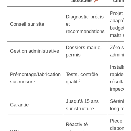
associée
client
Projet
Diagnostic précis
adapté,
Conseil sur site
et
budget
recommandations
maîtrisé
Dossiers mairie,
Zéro stre
Gestion administrative
permis
administra
Installati
Prémontage/fabrication
Tests, contrôle
rapide,
sur-mesure
qualité
résultat
impeccab
Jusqu’à 15 ans
Sérénité
Garantie
sur structure
long term
Pièce de 
Réactivité
disponibl