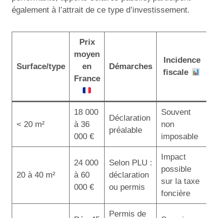
également à l’attrait de ce type d’investissement.
Prix
moyen
Incidence
Surface/type
en
Démarches
fiscale
France
18 000
Souvent
Déclaration
< 20 m²
à 36
non
préalable
000 €
imposable
Impact
24 000
Selon PLU :
possible
20 à 40 m²
à 60
déclaration
sur la taxe
000 €
ou permis
foncière
Permis de