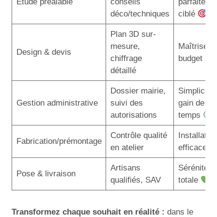
Étude préalable
conseils
parfaiteme
déco/techniques
ciblé
Plan 3D sur-
mesure,
Maîtrise d
Design & devis
chiffrage
budget
détaillé
Dossier mairie,
Simplicité,
Gestion administrative
suivi des
gain de
autorisations
temps
Contrôle qualité
Installatio
Fabrication/prémontage
en atelier
efficace
Artisans
Sérénité
Pose & livraison
qualifiés, SAV
totale
Transformez chaque souhait en réalité :
dans le