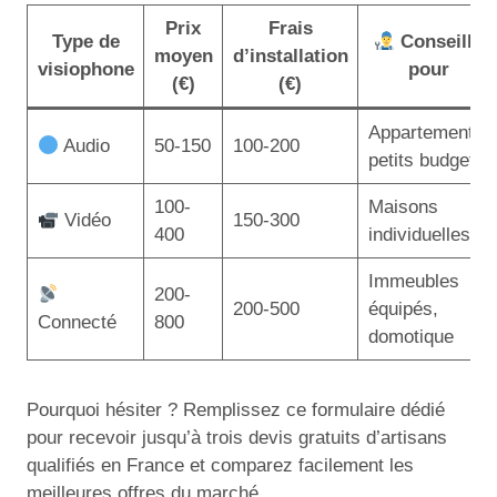
Prix
Frais
Type de
Conseillé
moyen
d’installation
visiophone
pour
(€)
(€)
Appartements,
Audio
50-150
100-200
petits budgets
100-
Maisons
Vidéo
150-300
400
individuelles
Immeubles
200-
200-500
équipés,
Connecté
800
domotique
Pourquoi hésiter ? Remplissez ce formulaire dédié
pour recevoir jusqu’à trois devis gratuits d’artisans
qualifiés en France et comparez facilement les
meilleures offres du marché.