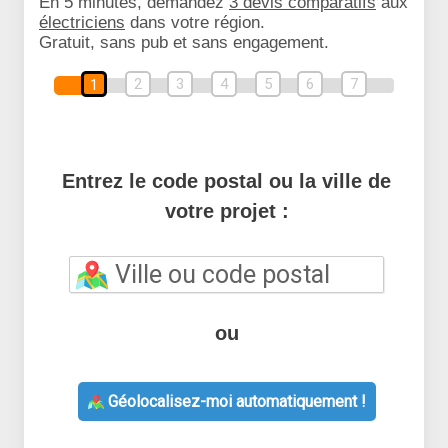
En 5 minutes, demandez
3 devis comparatifs
aux
électriciens
dans votre région.
Gratuit, sans pub et sans engagement.
2
3
4
5
6
7
1
Entrez le code postal ou la ville de
votre projet :
ou
Géolocalisez-moi automatiquement !