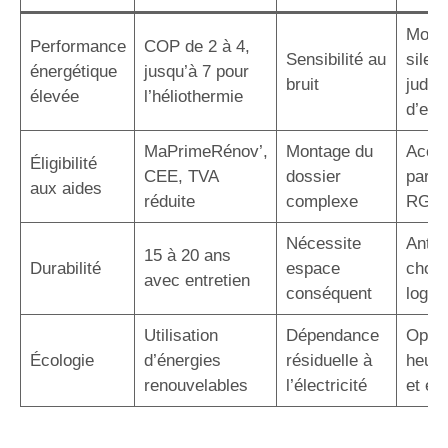
Modè
Performance
COP de 2 à 4,
Sensibilité au
silen
énergétique
jusqu’à 7 pour
bruit
judic
élevée
l’héliothermie
d’em
MaPrimeRénov’,
Montage du
Acco
Éligibilité
CEE, TVA
dossier
par u
aux aides
réduite
complexe
RGE
Nécessite
Antic
15 à 20 ans
Durabilité
espace
choix
avec entretien
conséquent
logem
Utilisation
Dépendance
Optim
Écologie
d’énergies
résiduelle à
heure
renouvelables
l’électricité
et éc