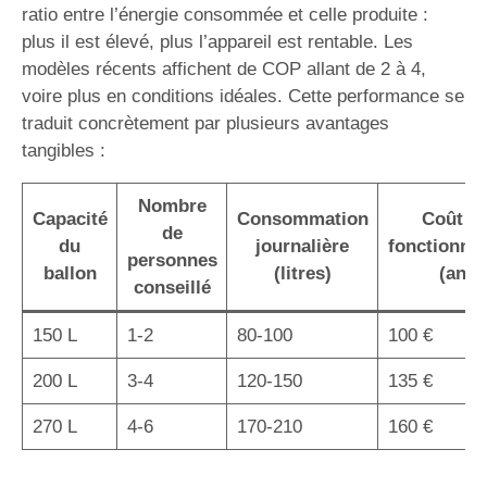
ratio entre l’énergie consommée et celle produite :
plus il est élevé, plus l’appareil est rentable. Les
modèles récents affichent de COP allant de 2 à 4,
voire plus en conditions idéales. Cette performance se
traduit concrètement par plusieurs avantages
tangibles :
Nombre
Capacité
Consommation
Coût d
de
du
journalière
fonctionne
personnes
ballon
(litres)
(an)
conseillé
150 L
1-2
80-100
100 €
200 L
3-4
120-150
135 €
270 L
4-6
170-210
160 €