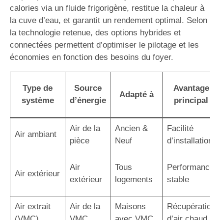
calories via un fluide frigorigène, restitue la chaleur à
la cuve d’eau, et garantit un rendement optimal. Selon
la technologie retenue, des options hybrides et
connectées permettent d’optimiser le pilotage et les
économies en fonction des besoins du foyer.
Type de
Source
Avantage
Adapté à
système
d’énergie
principal
Air de la
Ancien &
Facilité
Air ambiant
pièce
Neuf
d’installation
Air
Tous
Performance
Air extérieur
extérieur
logements
stable
Air extrait
Air de la
Maisons
Récupération
(VMC)
VMC
avec VMC
d’air chaud