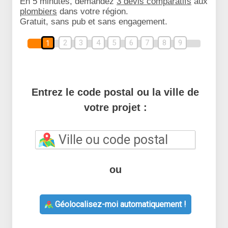
En 5 minutes, demandez
3 devis comparatifs
aux
plombiers
dans votre région.
Gratuit, sans pub et sans engagement.
2
3
4
5
6
7
8
9
1
Entrez le code postal ou la ville de
votre projet :
ou
Géolocalisez-moi automatiquement !