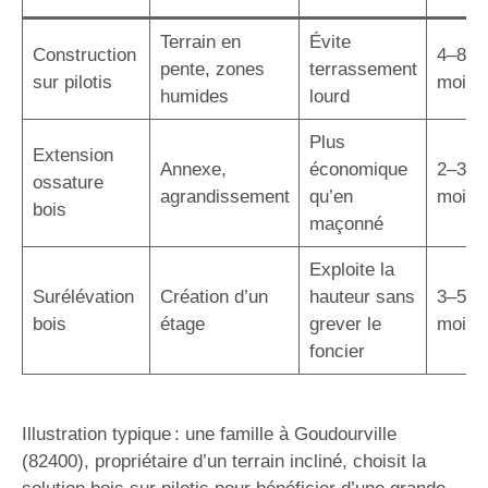
Terrain en
Évite
Construction
4–8
pente, zones
terrassement
sur pilotis
mois
humides
lourd
Plus
Extension
Annexe,
économique
2–3
ossature
agrandissement
qu’en
mois
bois
maçonné
Exploite la
Surélévation
Création d’un
hauteur sans
3–5
bois
étage
grever le
mois
foncier
Illustration typique : une famille à Goudourville
(82400), propriétaire d’un terrain incliné, choisit la