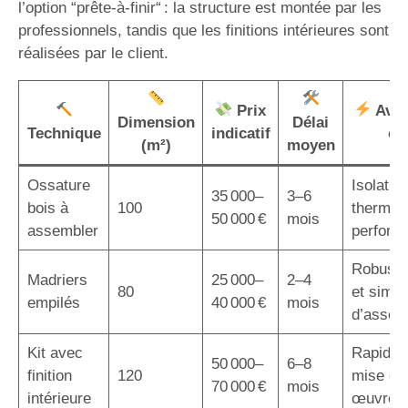
l’option “prête-à-finir“ : la structure est montée par les
professionnels, tandis que les finitions intérieures sont
réalisées par le client.
Prix
Avan
Dimension
Délai
Technique
indicatif
cl
(m²)
moyen
Ossature
Isolatio
35 000–
3–6
bois à
100
thermiq
50 000 €
mois
assembler
perform
Robuste
Madriers
25 000–
2–4
80
et simpli
empilés
40 000 €
mois
d’assem
Kit avec
Rapidité
50 000–
6–8
finition
120
mise en
70 000 €
mois
intérieure
œuvre