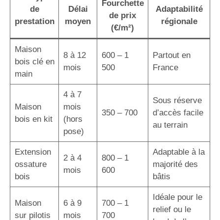
Fourchette
de
Délai
Adaptabilité
de prix
prestation
moyen
régionale
(€/m²)
Maison
8 à 12
600 – 1
Partout en
bois clé en
mois
500
France
main
4 à 7
Sous réserve
Maison
mois
350 – 700
d’accès facile
bois en kit
(hors
au terrain
pose)
Extension
Adaptable à la
2 à 4
800 – 1
ossature
majorité des
mois
600
bois
bâtis
Idéale pour le
Maison
6 à 9
700 – 1
relief ou le
sur pilotis
mois
700