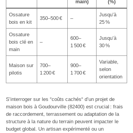
main)
(%)
Ossature
Jusqu’à
350–500 €
–
bois en kit
25 %
Ossature
600–
Jusqu’à
bois clé en
–
1 500 €
30 %
main
Variable,
Maison sur
700–
900–
selon
pilotis
1 200 €
1 700 €
orientation
S’interroger sur les “coûts cachés“ d’un projet de
maison bois à Goudourville (82400) est crucial : frais
de raccordement, terrassement ou adaptation de la
structure à la nature du terrain peuvent impacter le
budget global. Un artisan expérimenté ou un