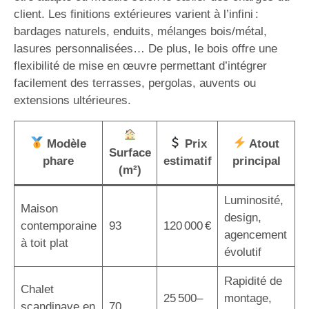
client. Les finitions extérieures varient à l’infini :
bardages naturels, enduits, mélanges bois/métal,
lasures personnalisées… De plus, le bois offre une
flexibilité de mise en œuvre permettant d’intégrer
facilement des terrasses, pergolas, auvents ou
extensions ultérieures.
Modèle
Prix
Atout
Surface
phare
estimatif
principal
(m²)
Luminosité,
Maison
design,
contemporaine
93
120 000 €
agencement
à toit plat
évolutif
Rapidité de
Chalet
25 500–
montage,
scandinave en
70