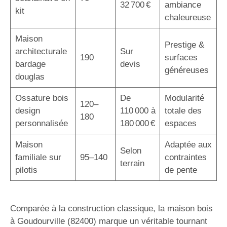
32 700 €
ambiance
kit
chaleureuse
Maison
Prestige &
architecturale
Sur
190
surfaces
bardage
devis
généreuses
douglas
Ossature bois
De
Modularité
120–
design
110 000 à
totale des
180
personnalisée
180 000 €
espaces
Maison
Adaptée aux
Selon
familiale sur
95–140
contraintes
terrain
pilotis
de pente
Comparée à la construction classique, la maison bois
à Goudourville (82400) marque un véritable tournant