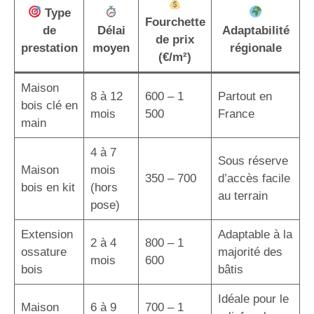
Type
Fourchette
de
Délai
Adaptabilité
de prix
prestation
moyen
régionale
(€/m²)
Maison
8 à 12
600 – 1
Partout en
bois clé en
mois
500
France
main
4 à 7
Sous réserve
Maison
mois
350 – 700
d’accès facile
bois en kit
(hors
au terrain
pose)
Extension
Adaptable à la
2 à 4
800 – 1
ossature
majorité des
mois
600
bois
bâtis
Idéale pour le
Maison
6 à 9
700 – 1