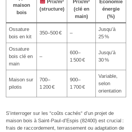
Prix/m²
Prix/m²
Économie
maison
(structure)
(clé en
énergie
bois
main)
(%)
Ossature
Jusqu’à
350–500 €
–
bois en kit
25 %
Ossature
600–
Jusqu’à
bois clé en
–
1 500 €
30 %
main
Variable,
Maison sur
700–
900–
selon
pilotis
1 200 €
1 700 €
orientation
S’interroger sur les “coûts cachés“ d’un projet de
maison bois à Saint-Paul-d’Espis (82400) est crucial :
frais de raccordement, terrassement ou adaptation de