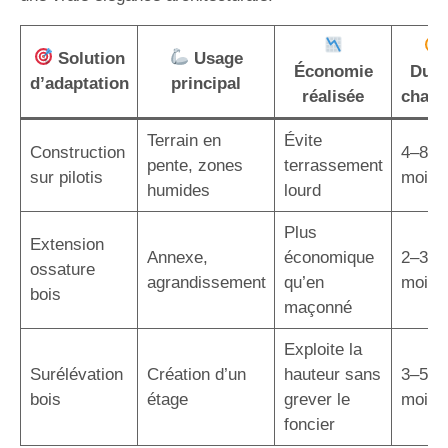
Solution
Usage
Économie
Duré
d’adaptation
principal
réalisée
chant
Terrain en
Évite
Construction
4–8
pente, zones
terrassement
sur pilotis
mois
humides
lourd
Plus
Extension
Annexe,
économique
2–3
ossature
agrandissement
qu’en
mois
bois
maçonné
Exploite la
Surélévation
Création d’un
hauteur sans
3–5
bois
étage
grever le
mois
foncier