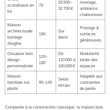
25 500–
montage,
scandinave en
70
32 700 €
ambiance
kit
chaleureuse
Maison
Prestige &
architecturale
Sur
190
surfaces
bardage
devis
généreuses
douglas
Ossature bois
De
Modularité
120–
design
110 000 à
totale des
180
personnalisée
180 000 €
espaces
Maison
Adaptée aux
Selon
familiale sur
95–140
contraintes
terrain
pilotis
de pente
Comparée à la construction classique, la maison bois