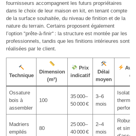
fournisseurs accompagnent les futurs propriétaires
dans le choix de leur maison en kit, en tenant compte
de la surface souhaitée, du niveau de finition et de la
nature du terrain. Certains proposent également
l’option “prête-à-finir“ : la structure est montée par les
professionnels, tandis que les finitions intérieures sont
réalisées par le client.
Prix
Avan
Dimension
Délai
Technique
indicatif
cl
(m²)
moyen
Ossature
Isolatio
35 000–
3–6
bois à
100
thermiq
50 000 €
mois
assembler
perform
Robuste
Madriers
25 000–
2–4
80
et simpli
empilés
40 000 €
mois
d’assem