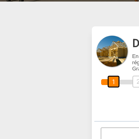
D
En
rég
Gr
1