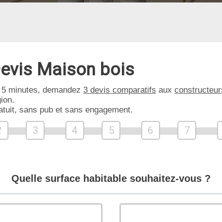
evis Maison bois
 5 minutes, demandez
3 devis comparatifs
aux
constructeur
ion.
atuit, sans pub et sans engagement.
2
3
4
5
6
7
Quelle surface habitable souhaitez-vous ?