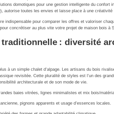
utions domotiques pour une gestion intelligente du confort int
, autorise toutes les envies et laisse place à une créativité
e indispensable pour comparer les offres et valoriser chaq
pour concrétiser au plus vite votre projet de maison bois à 
raditionnelle : diversité ar
us à un simple chalet d’alpage. Les artisans du bois rival
ique revisitée. Cette pluralité de styles est l’un des grands
ensibilité architecturale et de son mode de vie.
grandes baies vitrées, lignes minimalistes et mix bois/matér
’ancienne, pignons apparents et usage d’essences locales.
riété des formes et grande adaptabilité climatique.