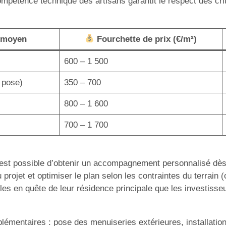
 compétence technique des artisans garantit le respect des cr
 moyen
Fourchette de prix (€/m²)
600 – 1 500
 pose)
350 – 700
800 – 1 600
700 – 1 700
il est possible d’obtenir un accompagnement personnalisé dè
 du projet et optimiser le plan selon les contraintes du terrai
lles en quête de leur résidence principale que les investisse
plémentaires : pose des menuiseries extérieures, installat