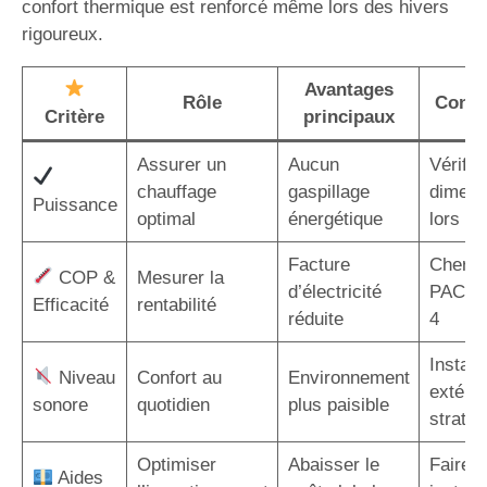
confort thermique est renforcé même lors des hivers
rigoureux.
Avantages
Rôle
Consei
Critère
principaux
Assurer un
Aucun
Vérifier
chauffage
gaspillage
dimens
Puissance
optimal
énergétique
lors de 
Facture
Cherch
COP &
Mesurer la
d’électricité
PAC a
Efficacité
rentabilité
réduite
4
Installe
Niveau
Confort au
Environnement
extérie
sonore
quotidien
plus paisible
straté
Optimiser
Abaisser le
Faire a
Aides