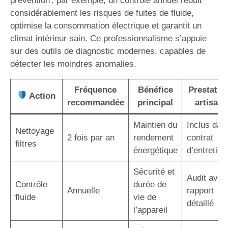
prévention : par exemple, un contrôle annuel réduit
considérablement les risques de fuites de fluide,
optimise la consommation électrique et garantit un
climat intérieur sain. Ce professionnalisme s’appuie
sur des outils de diagnostic modernes, capables de
détecter les moindres anomalies.
Fréquence
Bénéfice
Prestatio
Action
recommandée
principal
artisan
Maintien du
Inclus dan
Nettoyage
2 fois par an
rendement
contrat
filtres
énergétique
d’entretien
Sécurité et
Audit avec
Contrôle
durée de
Annuelle
rapport
fluide
vie de
détaillé
l’appareil