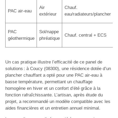
C
Air
Chauf.
PAC air-eau
r
extérieur
eau/radiateurs/plancher
é
R
PAC
Sol/nappe
Chauf. central + ECS
s
géothermique
phréatique
i
Un cas pratique illustre l’efficacité de ce panel de
solutions : à Coucy (08300), une résidence dotée d’un
plancher chauffant a opté pour une PAC air-eau à
basse température, permettant un chauffage
homogène en hiver et un confort d’été grâce à la
fonction rafraîchissante. L’artisan, après étude du
projet, a recommandé un modèle compatible avec les
aides financières et un entretien annuel minimal.