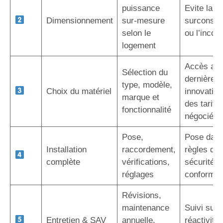
puissance
Evite la
Dimensionnement
sur-mesure
surconso
selon le
ou l’inconf
logement
Accès au
Sélection du
dernières
type, modèle,
Choix du matériel
innovation
marque et
des tarifs
fonctionnalité
négociés
Pose,
Pose dans
Installation
raccordement,
règles de l
complète
vérifications,
sécurité e
réglages
conformit
Révisions,
maintenance
Suivi sur 
Entretien & SAV
annuelle,
réactivité,