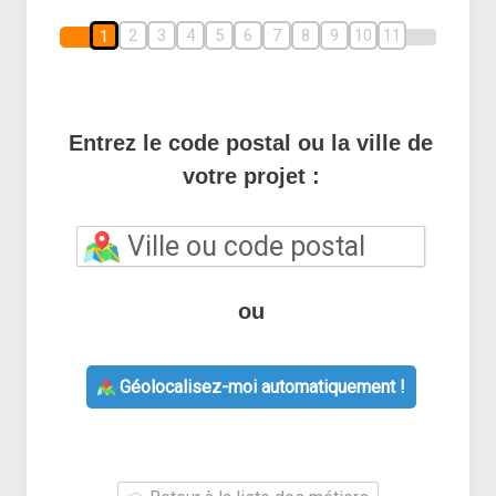
2
3
4
5
6
7
8
9
10
11
1
Entrez le code postal ou la ville de
votre projet :
ou
Géolocalisez-moi automatiquement !