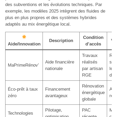
des subventions et les évolutions techniques. Par
exemple, les modèles 2025 intègrent des fluides de
plus en plus propres et des systèmes hybrides
adaptés au mix énergétique local.
Condition
Description
Va
Aide/Innovation
d’accès
Travaux
Réd
Aide financière
réalisés
sig
MaPrimeRénov’
nationale
par artisan
le c
RGE
d’in
Rénovation
Éco-prêt à taux
Financement
Auc
énergétique
zéro
avantageux
rem
globale
Pilotage,
PAC
Maî
Technologies
optimisation,
récente
con