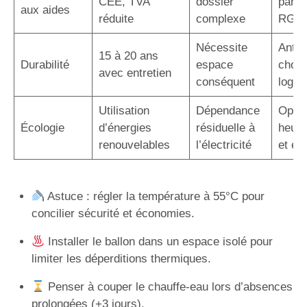
CEE, TVA
dossier
par u
aux aides
réduite
complexe
RGE
Nécessite
Antic
15 à 20 ans
Durabilité
espace
choix
avec entretien
conséquent
logem
Utilisation
Dépendance
Optim
Écologie
d’énergies
résiduelle à
heure
renouvelables
l’électricité
et éc
Astuce : régler la température à 55°C pour
concilier sécurité et économies.
Installer le ballon dans un espace isolé pour
limiter les déperditions thermiques.
Penser à couper le chauffe-eau lors d’absences
prolongées (+3 jours).