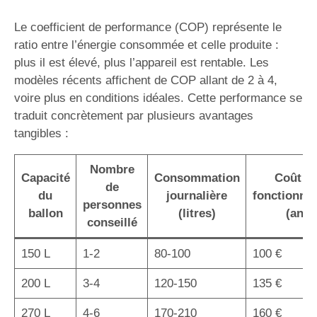
Le coefficient de performance (COP) représente le
ratio entre l’énergie consommée et celle produite :
plus il est élevé, plus l’appareil est rentable. Les
modèles récents affichent de COP allant de 2 à 4,
voire plus en conditions idéales. Cette performance se
traduit concrètement par plusieurs avantages
tangibles :
Nombre
Capacité
Consommation
Coût d
de
du
journalière
fonctionne
personnes
ballon
(litres)
(an)
conseillé
150 L
1-2
80-100
100 €
200 L
3-4
120-150
135 €
270 L
4-6
170-210
160 €