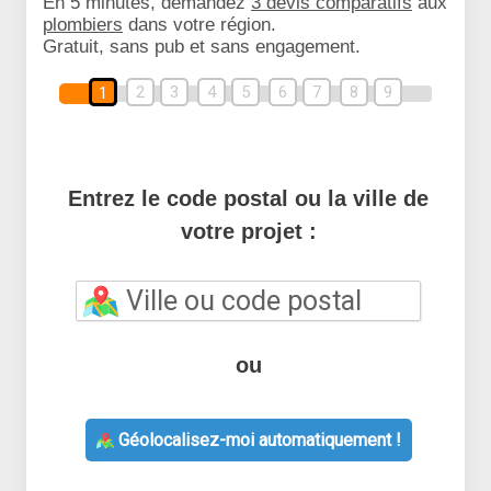
En 5 minutes, demandez
3 devis comparatifs
aux
plombiers
dans votre région.
Gratuit, sans pub et sans engagement.
2
3
4
5
6
7
8
9
1
Entrez le code postal ou la ville de
votre projet :
ou
Géolocalisez-moi automatiquement !