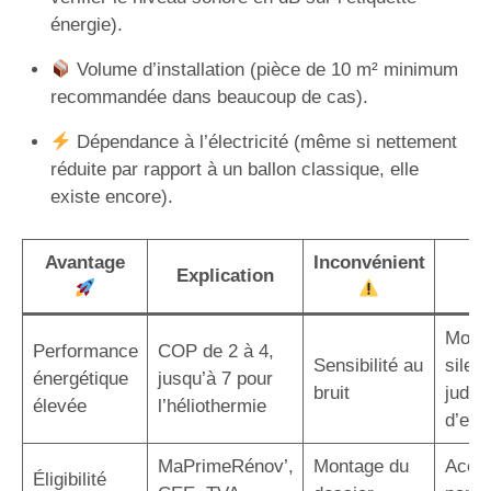
énergie).
Volume d’installation (pièce de 10 m² minimum
recommandée dans beaucoup de cas).
Dépendance à l’électricité (même si nettement
réduite par rapport à un ballon classique, elle
existe encore).
Avantage
Inconvénient
S
Explication
p
Modè
Performance
COP de 2 à 4,
Sensibilité au
silen
énergétique
jusqu’à 7 pour
bruit
judic
élevée
l’héliothermie
d’em
MaPrimeRénov’,
Montage du
Acco
Éligibilité